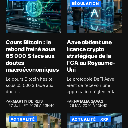
RÉGULATION
Cours Bitcoin : le
Aave obtient une
rebond freiné sous
licence crypto
65 000 $ face aux
stratégique de la
doutes
FCA au Royaume-
macroéconomiques
Uni
Le cours Bitcoin hésite
Le protocole DeFi Aave
sous 65 000 $ face aux
vient de recevoir une
doutes
approbation réglementaire
macroéconomiques...
majeure au...
PAR
MARTIN DE REIS
PAR
NATALIA SAVAS
27 JUILLET 2026 À 23H40
29 MAI 2026 À 13H45
ACTUALITÉ
ACTUALITÉ
XRP