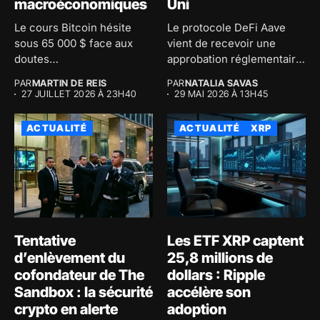
macroéconomiques
Uni
Le cours Bitcoin hésite
Le protocole DeFi Aave
sous 65 000 $ face aux
vient de recevoir une
doutes
approbation réglementaire
macroéconomiques...
majeure au...
PAR
MARTIN DE REIS
PAR
NATALIA SAVAS
27 JUILLET 2026 À 23H40
29 MAI 2026 À 13H45
ACTUALITÉ
ACTUALITÉ
XRP
Tentative
Les ETF XRP captent
d’enlèvement du
25,8 millions de
cofondateur de The
dollars : Ripple
Sandbox : la sécurité
accélère son
crypto en alerte
adoption