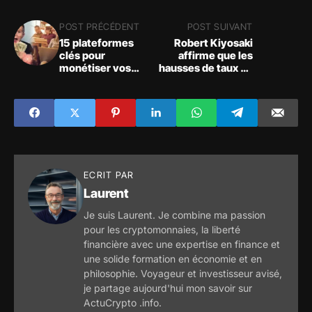
POST PRÉCÉDENT
POST SUIVANT
15 plateformes
Robert Kiyosaki
clés pour
affirme que les
monétiser vos
hausses de taux de
compétences sur
la Fed entraîneront
internet !
un effondrement
des actions, des
obligations, de
l'immobilier et du
dollar
ECRIT PAR
Laurent
Je suis Laurent. Je combine ma passion
pour les cryptomonnaies, la liberté
financière avec une expertise en finance et
une solide formation en économie et en
philosophie. Voyageur et investisseur avisé,
je partage aujourd'hui mon savoir sur
ActuCrypto .info.