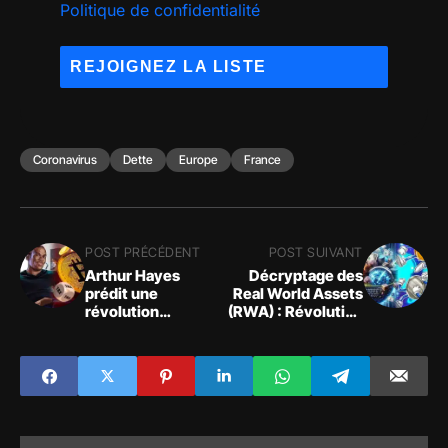
Politique de confidentialité
Coronavirus
Dette
Europe
France
POST PRÉCÉDENT
POST SUIVANT
Arthur Hayes
Décryptage des
prédit une
Real World Assets
révolution
(RWA) : Révolution
financière avec
dans les produits
Bitcoin et les ETF
de luxe et la Crypto
au comptant !