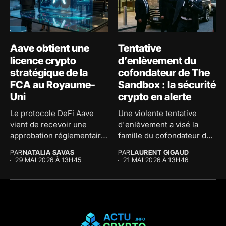
Aave obtient une
Tentative
licence crypto
d’enlèvement du
stratégique de la
cofondateur de The
FCA au Royaume-
Sandbox : la sécurité
Uni
crypto en alerte
Le protocole DeFi Aave
Une violente tentative
vient de recevoir une
d'enlèvement a visé la
approbation réglementaire
famille du cofondateur de
majeure au...
The...
PAR
NATALIA SAVAS
PAR
LAURENT GIGAUD
29 MAI 2026 À 13H45
21 MAI 2026 À 13H46