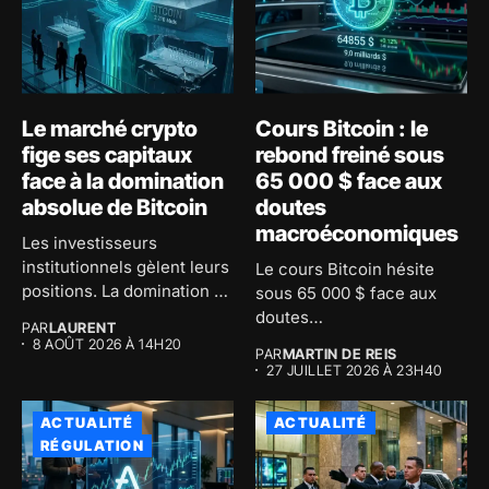
Le marché crypto
Cours Bitcoin : le
fige ses capitaux
rebond freiné sous
face à la domination
65 000 $ face aux
absolue de Bitcoin
doutes
macroéconomiques
Les investisseurs
institutionnels gèlent leurs
Le cours Bitcoin hésite
positions. La domination de
sous 65 000 $ face aux
Bitcoin atteint 59...
doutes
PAR
LAURENT
macroéconomiques...
8 AOÛT 2026 À 14H20
PAR
MARTIN DE REIS
27 JUILLET 2026 À 23H40
ACTUALITÉ
ACTUALITÉ
RÉGULATION