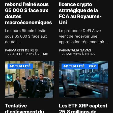
rebond freiné sous
licence crypto
65 000 $ face aux
stratégique de la
doutes
FCA au Royaume-
macroéconomiques
Uni
Le cours Bitcoin hésite
Le protocole DeFi Aave
sous 65 000 $ face aux
vient de recevoir une
doutes
approbation réglementaire
macroéconomiques...
majeure au...
PAR
MARTIN DE REIS
PAR
NATALIA SAVAS
27 JUILLET 2026 À 23H40
29 MAI 2026 À 13H45
ACTUALITÉ
ACTUALITÉ
XRP
Tentative
Les ETF XRP captent
d’enlèvement du
25,8 millions de