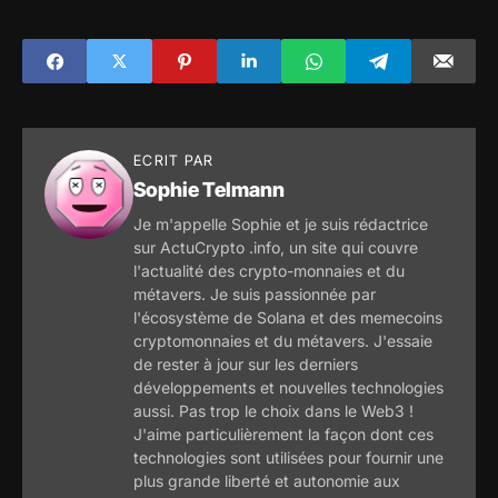
le géant des
monnaies atteint
réseaux sociaux
désormais 10 000 -
introduit la
Cinq monnaies
"possibilité de
représentent 75 %
poster des objets
de la capitalisation
de collection
boursière totale
numériques"
ECRIT PAR
Sophie Telmann
Je m'appelle Sophie et je suis rédactrice
sur ActuCrypto .info, un site qui couvre
l'actualité des crypto-monnaies et du
métavers. Je suis passionnée par
l'écosystème de Solana et des memecoins
cryptomonnaies et du métavers. J'essaie
de rester à jour sur les derniers
développements et nouvelles technologies
aussi. Pas trop le choix dans le Web3 !
J'aime particulièrement la façon dont ces
technologies sont utilisées pour fournir une
plus grande liberté et autonomie aux