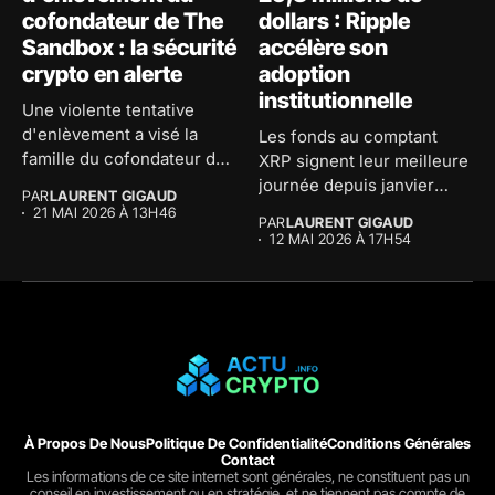
cofondateur de The
dollars : Ripple
Sandbox : la sécurité
accélère son
crypto en alerte
adoption
institutionnelle
Une violente tentative
d'enlèvement a visé la
Les fonds au comptant
famille du cofondateur de
XRP signent leur meilleure
The...
journée depuis janvier
PAR
LAURENT GIGAUD
avec...
21 MAI 2026 À 13H46
PAR
LAURENT GIGAUD
12 MAI 2026 À 17H54
À Propos De Nous
Politique De Confidentialité
Conditions Générales
Contact
Les informations de ce site internet sont générales, ne constituent pas un
conseil en investissement ou en stratégie, et ne tiennent pas compte de