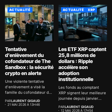
ACTUALITÉ
ACTUALITÉ
XRP
Tentative
Les ETF XRP captent
d’enlèvement du
25,8 millions de
cofondateur de The
dollars : Ripple
Sandbox : la sécurité
accélère son
crypto en alerte
adoption
institutionnelle
Une violente tentative
d'enlèvement a visé la
Les fonds au comptant
famille du cofondateur de
XRP signent leur meilleure
The...
journée depuis janvier
PAR
LAURENT GIGAUD
avec...
21 MAI 2026 À 13H46
PAR
LAURENT GIGAUD
12 MAI 2026 À 17H54