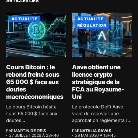
ARTICLES LIÉS
ACTUALITÉ
ACTUALITÉ
RÉGULATION
Cours Bitcoin : le
Aave obtient une
rebond freiné sous
licence crypto
65 000 $ face aux
stratégique de la
doutes
FCA au Royaume-
macroéconomiques
Uni
Le cours Bitcoin hésite
Le protocole DeFi Aave
sous 65 000 $ face aux
vient de recevoir une
doutes
approbation réglementaire
macroéconomiques...
majeure au...
PAR
MARTIN DE REIS
PAR
NATALIA SAVAS
27 JUILLET 2026 À 23H40
29 MAI 2026 À 13H45