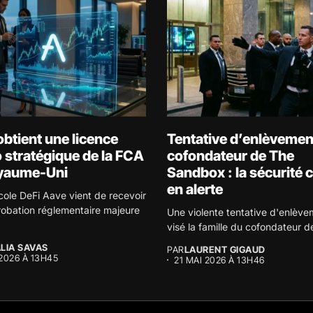
btient une licence
Tentative d’enlèvemen
 stratégique de la FCA
cofondateur de The
yaume-Uni
Sandbox : la sécurité 
en alerte
cole DeFi Aave vient de recevoir
obation réglementaire majeure
Une violente tentative d'enlève
visé la famille du cofondateur d
LIA SAVAS
PAR
LAURENT GIGAUD
 2026 À 13H45
21 MAI 2026 À 13H46