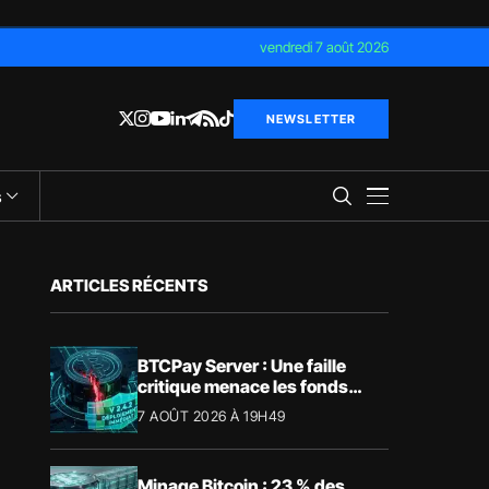
vendredi 7 août 2026
NEWSLETTER
s
ARTICLES RÉCENTS
BTCPay Server : Une faille
critique menace les fonds
Bitcoin
7 AOÛT 2026 À 19H49
Minage Bitcoin : 23 % des