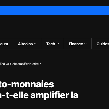
reum
Altcoins
Tech
Finance
Guide
d va-t-elle amplifier la crise ?
pto-monnaies
-t-elle amplifier la