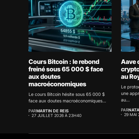
Cours Bitcoin : le rebond
Aave o
freiné sous 65 000 $ face
crypto
aux doutes
au Ro
macroéconomiques
Le proto
une appr
Le cours Bitcoin hésite sous 65 000 $
au...
face aux doutes macroéconomiques...
PAR
NATA
PAR
MARTIN DE REIS
29 MAI
27 JUILLET 2026 À 23H40