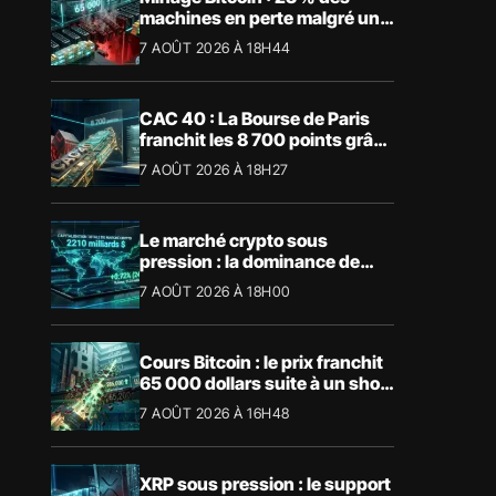
machines en perte malgré un
BTC à 65 000 $
7 AOÛT 2026 À 18H44
CAC 40 : La Bourse de Paris
franchit les 8 700 points grâce
à la tech
7 AOÛT 2026 À 18H27
Le marché crypto sous
pression : la dominance de
Bitcoin aspire la liquidité
7 AOÛT 2026 À 18H00
Cours Bitcoin : le prix franchit
65 000 dollars suite à un short
squeeze massif
7 AOÛT 2026 À 16H48
XRP sous pression : le support