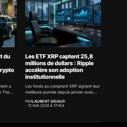
t du
Les ETF XRP captent 25,8
millions de dollars : Ripple
crypto
accélère son adoption
institutionnelle
ment a
Les fonds au comptant XRP signent leur
e The...
meilleure journée depuis janvier avec...
PAR
LAURENT GIGAUD
12 MAI 2026 À 17H54