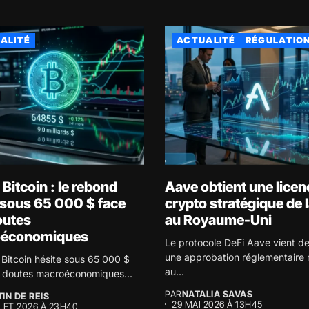
ALITÉ
ACTUALITÉ
RÉGULATIO
Bitcoin : le rebond
Aave obtient une licen
 sous 65 000 $ face
crypto stratégique de 
outes
au Royaume-Uni
économiques
Le protocole DeFi Aave vient de
une approbation réglementaire
 Bitcoin hésite sous 65 000 $
au...
 doutes macroéconomiques...
PAR
NATALIA SAVAS
IN DE REIS
29 MAI 2026 À 13H45
LLET 2026 À 23H40