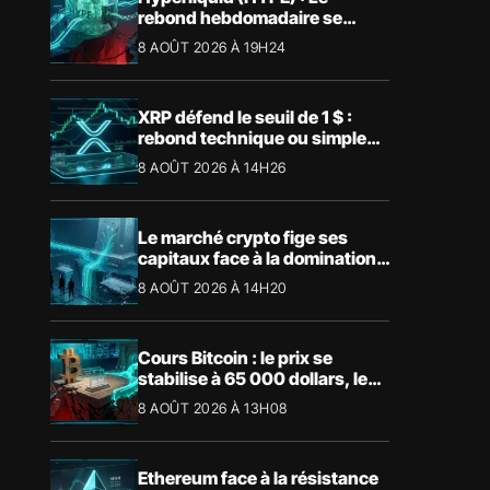
rebond hebdomadaire se
heurte à la résistance des
8 AOÛT 2026 À 19H24
57,90 $
XRP défend le seuil de 1 $ :
rebond technique ou simple
pause ?
8 AOÛT 2026 À 14H26
Le marché crypto fige ses
capitaux face à la domination
absolue de Bitcoin
8 AOÛT 2026 À 14H20
Cours Bitcoin : le prix se
stabilise à 65 000 dollars, les
niveaux clés à surveiller
8 AOÛT 2026 À 13H08
Ethereum face à la résistance