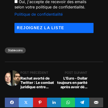
Oui, j'accepte de recevoir des emails
selon votre politique de confidentialité.
Politique de confidentialité
Stablecoins
POST PRÉCÉDENT
POST SUIVANT
Rachat avorté de
L'Euro - Dollar
Twitter : Le combat
toujours en parité
juridique entre
après avoir déjà
Jack Dorsey et
atteint ce seuil le
Elon Musk prend
13 juillet, ce qui
une nouvelle
n'était pas arrivé
tournure !
depuis 2002