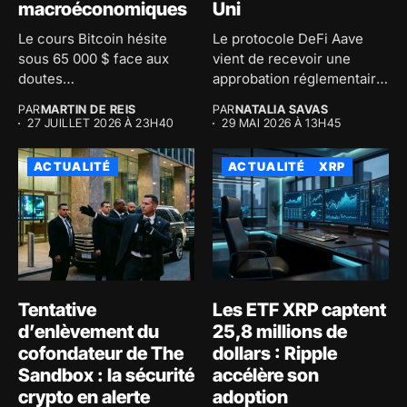
macroéconomiques
Uni
Le cours Bitcoin hésite
Le protocole DeFi Aave
sous 65 000 $ face aux
vient de recevoir une
doutes
approbation réglementaire
macroéconomiques...
majeure au...
PAR
MARTIN DE REIS
PAR
NATALIA SAVAS
27 JUILLET 2026 À 23H40
29 MAI 2026 À 13H45
ACTUALITÉ
ACTUALITÉ
XRP
Tentative
Les ETF XRP captent
d’enlèvement du
25,8 millions de
cofondateur de The
dollars : Ripple
Sandbox : la sécurité
accélère son
crypto en alerte
adoption