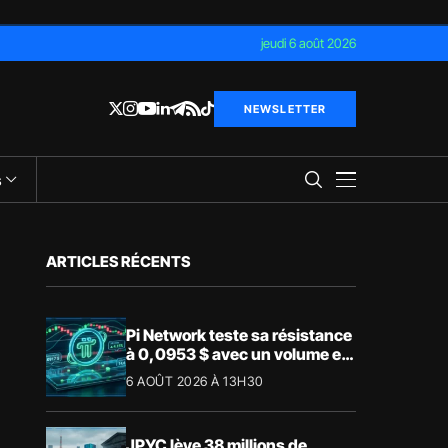
jeudi 6 août 2026
NEWSLETTER
s
ARTICLES RÉCENTS
Pi Network teste sa résistance
à 0,0953 $ avec un volume en
forte hausse
6 AOÛT 2026 À 13H30
JPYC lève 38 millions de