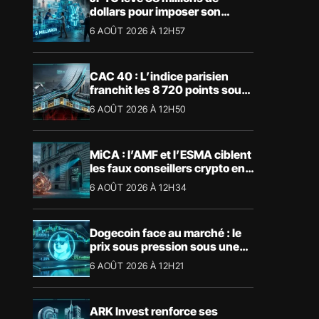
dollars pour imposer son
stablecoin yen au Japon
6 AOÛT 2026 À 12H57
CAC 40 : L’indice parisien
franchit les 8 720 points sous
l’impulsion du luxe
6 AOÛT 2026 À 12H50
MiCA : l’AMF et l’ESMA ciblent
les faux conseillers crypto en
Europe
6 AOÛT 2026 À 12H34
Dogecoin face au marché : le
prix sous pression sous une
résistance décisive
6 AOÛT 2026 À 12H21
ARK Invest renforce ses