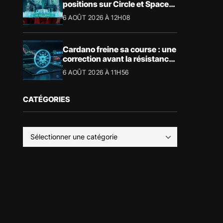
positions sur Circle et SpaceX
: ce que révèlent les chiffres
6 AOÛT 2026 À 12H08
Cardano freine sa course : une
correction avant la résistance
?
6 AOÛT 2026 À 11H56
CATÉGORIES