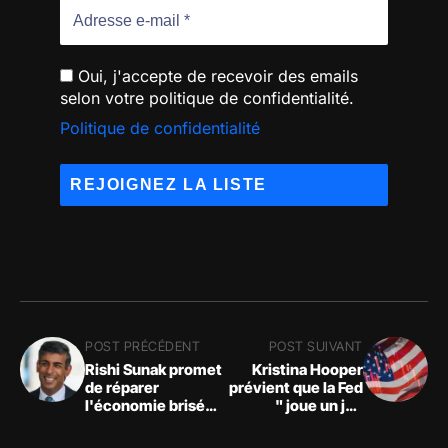
Oui, j'accepte de recevoir des emails
selon votre politique de confidentialité.
Politique de confidentialité
POST PRÉCÉDENT
POST SUIVANT
Rishi Sunak promet
Kristina Hooper
de réparer
prévient que la Fed
l'économie brisée
" joue un jeu
du Royaume-Uni, la
dangereux " qui
crypto aura-t-elle
pourrait conduire à