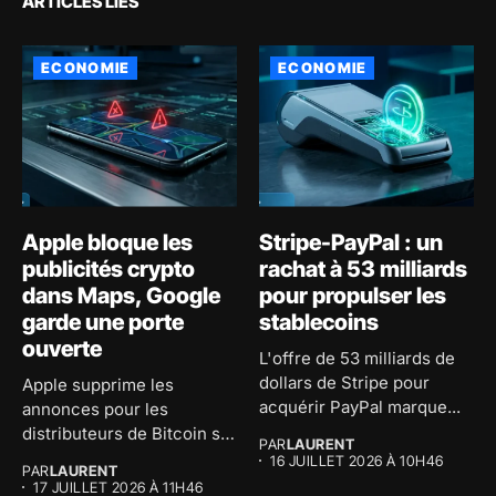
ARTICLES LIÉS
ECONOMIE
ECONOMIE
Apple bloque les
Stripe-PayPal : un
publicités crypto
rachat à 53 milliards
dans Maps, Google
pour propulser les
garde une porte
stablecoins
ouverte
L'offre de 53 milliards de
dollars de Stripe pour
Apple supprime les
acquérir PayPal marque...
annonces pour les
distributeurs de Bitcoin sur
PAR
LAURENT
son application...
16 JUILLET 2026 À 10H46
PAR
LAURENT
17 JUILLET 2026 À 11H46