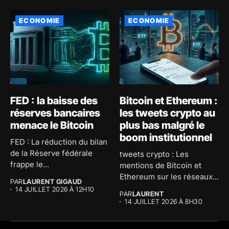
ECONOMIE
ECONOMIE
FED : la baisse des
Bitcoin et Ethereum :
réserves bancaires
les tweets crypto au
menace le Bitcoin
plus bas malgré le
boom institutionnel
FED : La réduction du bilan
de la Réserve fédérale
tweets crypto : Les
frappe le...
mentions de Bitcoin et
Ethereum sur les réseaux...
PAR
LAURENT GIGAUD
14 JUILLET 2026 À 12H10
PAR
LAURENT
14 JUILLET 2026 À 8H30