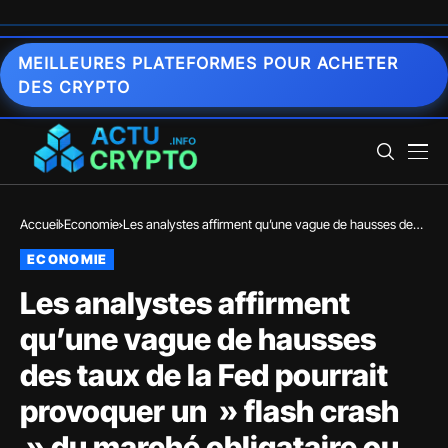
MEILLEURES PLATEFORMES POUR ACHETER
DES CRYPTO
Accueil
Economie
Les analystes affirment qu’une vague de hausses des
taux de la Fed pourrait provoquer un » flash crash » du
ECONOMIE
marché obligataire ou » faire exploser le Trésor «
Les analystes affirment
qu’une vague de hausses
des taux de la Fed pourrait
provoquer un » flash crash
» du marché obligataire ou