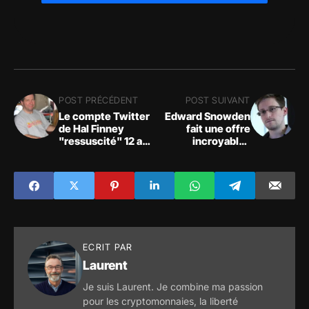
POST PRÉCÉDENT
POST SUIVANT
Le compte Twitter
Edward Snowden
de Hal Finney
fait une offre
"ressuscité" 12 ans
incroyable :
après
devenir le PDG de
Twitter contre un
salaire en bitcoins !
ECRIT PAR
Laurent
Je suis Laurent. Je combine ma passion
pour les cryptomonnaies, la liberté