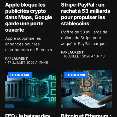
Apple bloque les
Stripe-PayPal : un
publicités crypto
rachat à 53 milliards
dans Maps, Google
pour propulser les
garde une porte
stablecoins
ouverte
L'offre de 53 milliards de
dollars de Stripe pour
Apple supprime les
acquérir PayPal marque...
annonces pour les
distributeurs de Bitcoin sur
PAR
LAURENT
son application...
16 JUILLET 2026 À 10H46
PAR
LAURENT
17 JUILLET 2026 À 11H46
ECONOMIE
ECONOMIE
FED : la baisse des
Bitcoin et Ethereum :