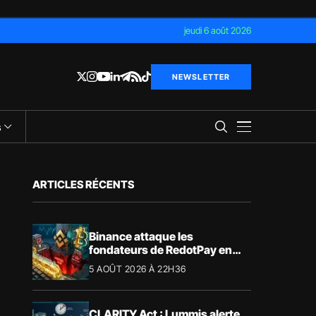
jeudi 6 août 2026
NEWSLETTER
s
ARTICLES RÉCENTS
Binance attaque les
fondateurs de RedotPay en
justice pour 472,8 millions de
5 AOÛT 2026 À 22H36
dollars
CLARITY Act : Lummis alerte