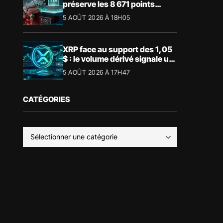
préserve les 8 671 points
malgré le recul du luxe
5 AOÛT 2026 À 18H05
XRP face au support des 1,05
$ : le volume dérivé signale un
risque de volatilité
5 AOÛT 2026 À 17H47
CATÉGORIES