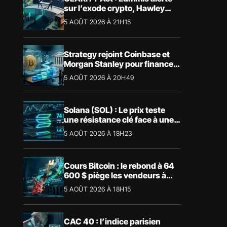
sur l’exode crypto, Hawley
bloque le vote
5 AOÛT 2026 À 21H15
Strategy rejoint Coinbase et
Morgan Stanley pour financer
les Trump Accounts
5 AOÛT 2026 À 20H49
Solana (SOL) : Le prix teste
une résistance clé face à une
tendance mensuelle baissière
5 AOÛT 2026 À 18H23
Cours Bitcoin : le rebond à 64
600 $ piège les vendeurs à
découvert
5 AOÛT 2026 À 18H15
CAC 40 : l’indice parisien