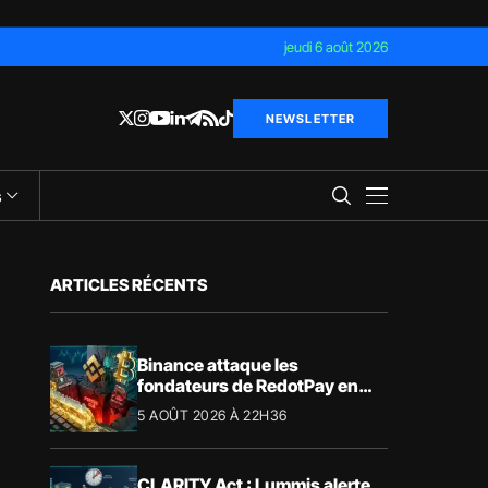
jeudi 6 août 2026
NEWSLETTER
s
ARTICLES RÉCENTS
Binance attaque les
fondateurs de RedotPay en
justice pour 472,8 millions de
5 AOÛT 2026 À 22H36
dollars
CLARITY Act : Lummis alerte