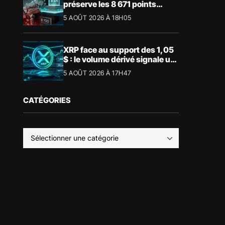
préserve les 8 671 points
malgré le recul du luxe
5 AOÛT 2026 À 18H05
XRP face au support des 1,05
$ : le volume dérivé signale un
risque de volatilité
5 AOÛT 2026 À 17H47
CATÉGORIES