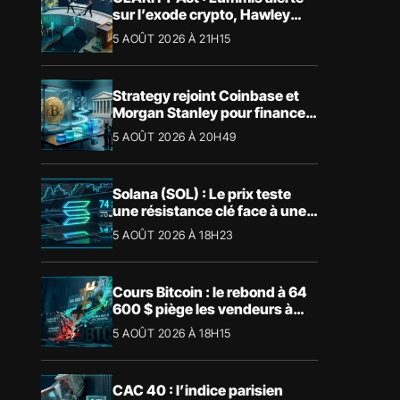
sur l’exode crypto, Hawley
bloque le vote
5 AOÛT 2026 À 21H15
Strategy rejoint Coinbase et
Morgan Stanley pour financer
les Trump Accounts
5 AOÛT 2026 À 20H49
Solana (SOL) : Le prix teste
une résistance clé face à une
tendance mensuelle baissière
5 AOÛT 2026 À 18H23
Cours Bitcoin : le rebond à 64
600 $ piège les vendeurs à
découvert
5 AOÛT 2026 À 18H15
CAC 40 : l’indice parisien