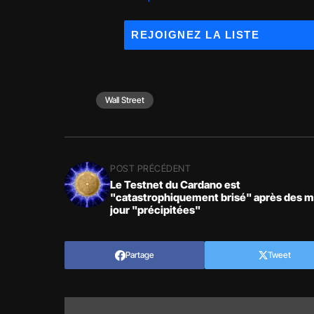
Wall Street
POST PRÉCÉDENT
Le Testnet du Cardano est
"catastrophiquement brisé" après des m
jour "précipitées"
Partage
Tweet