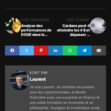
POST PRÉCÉDENT
POST SUIVANT
Analyse des
Cardano peut-il
performances de
atteindre les 4 $ et
DOGE dans le
dépasser la
contexte du retrait
capitalisation
de Musk de
boursière de
l'acquisition de
l'Ethereum ?
Twitter
ECRIT PAR
Laurent
Je suis Laurent. Je combine ma passion
pour les cryptomonnaies, la liberté
financière avec une expertise en finance et
une solide formation en économie et en
philosophie. Voyageur et investisseur avisé,