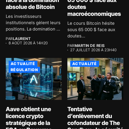
face à la domination
65 000 $ face aux
absolue de Bitcoin
doutes
macroéconomiques
Les investisseurs
institutionnels gèlent leurs
Le cours Bitcoin hésite
positions. La domination de
sous 65 000 $ face aux
Bitcoin atteint 59...
doutes
PAR
LAURENT
macroéconomiques...
8 AOÛT 2026 À 14H20
PAR
MARTIN DE REIS
27 JUILLET 2026 À 23H40
ACTUALITÉ
ACTUALITÉ
RÉGULATION
Aave obtient une
Tentative
licence crypto
d’enlèvement du
stratégique de la
cofondateur de The