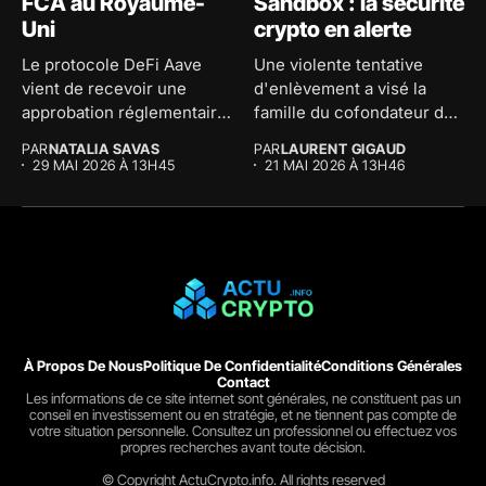
FCA au Royaume-
Sandbox : la sécurité
Uni
crypto en alerte
Le protocole DeFi Aave
Une violente tentative
vient de recevoir une
d'enlèvement a visé la
approbation réglementaire
famille du cofondateur de
majeure au...
The...
PAR
NATALIA SAVAS
PAR
LAURENT GIGAUD
29 MAI 2026 À 13H45
21 MAI 2026 À 13H46
À Propos De Nous
Politique De Confidentialité
Conditions Générales
Contact
Les informations de ce site internet sont générales, ne constituent pas un
conseil en investissement ou en stratégie, et ne tiennent pas compte de
votre situation personnelle. Consultez un professionnel ou effectuez vos
propres recherches avant toute décision.
© Copyright ActuCrypto.info. All rights reserved