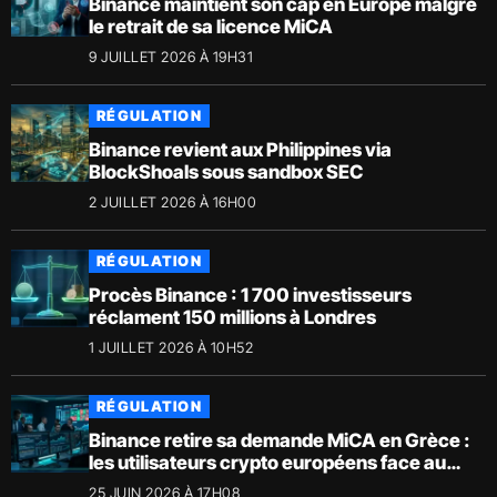
Binance maintient son cap en Europe malgré
le retrait de sa licence MiCA
9 JUILLET 2026 À 19H31
RÉGULATION
Binance revient aux Philippines via
BlockShoals sous sandbox SEC
2 JUILLET 2026 À 16H00
RÉGULATION
Procès Binance : 1 700 investisseurs
réclament 150 millions à Londres
1 JUILLET 2026 À 10H52
RÉGULATION
Binance retire sa demande MiCA en Grèce :
les utilisateurs crypto européens face au
risque de restrictions
25 JUIN 2026 À 17H08