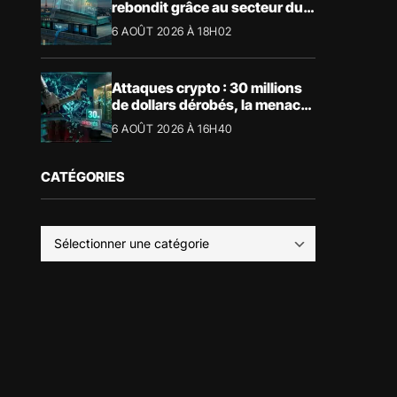
rebondit grâce au secteur du
luxe
6 AOÛT 2026 À 18H02
Attaques crypto : 30 millions
de dollars dérobés, la menace
devient physique
6 AOÛT 2026 À 16H40
CATÉGORIES