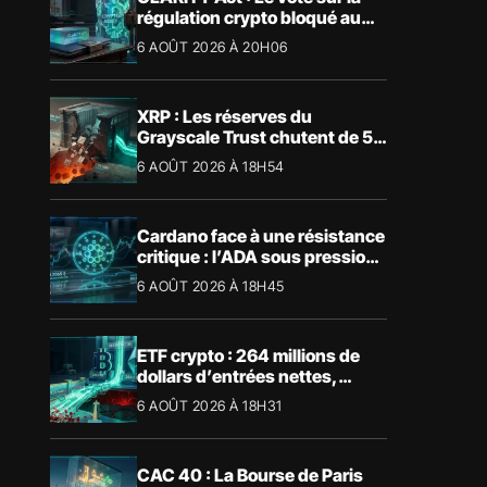
régulation crypto bloqué au
Sénat américain
6 AOÛT 2026 À 20H06
XRP : Les réserves du
Grayscale Trust chutent de 55
% suite aux rachats
6 AOÛT 2026 À 18H54
Cardano face à une résistance
critique : l’ADA sous pression
technique
6 AOÛT 2026 À 18H45
ETF crypto : 264 millions de
dollars d’entrées nettes,
Bitcoin et Ethereum dominent
6 AOÛT 2026 À 18H31
CAC 40 : La Bourse de Paris