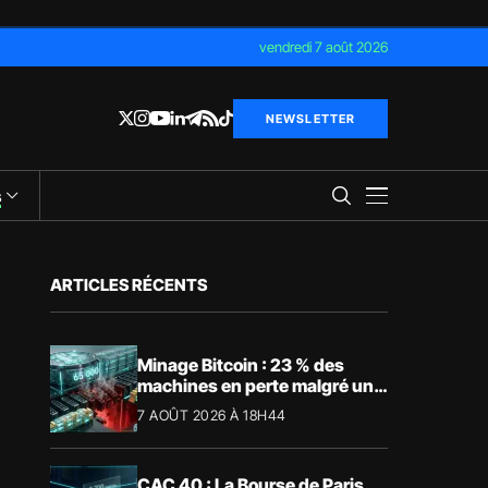
vendredi 7 août 2026
NEWSLETTER
s
ARTICLES RÉCENTS
Minage Bitcoin : 23 % des
machines en perte malgré un
BTC à 65 000 $
7 AOÛT 2026 À 18H44
CAC 40 : La Bourse de Paris