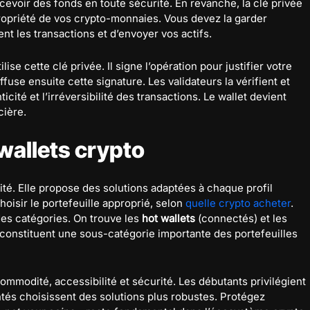
evoir des fonds en toute sécurité. En revanche, la clé privée
 propriété de vos crypto-monnaies. Vous devez la garder
t les transactions et d’envoyer vos actifs.
ilise cette clé privée. Il signe l’opération pour justifier votre
fuse ensuite cette signature. Les validateurs la vérifient et
icité et l’irréversibilité des transactions. Le wallet devient
cière.
 wallets crypto
té. Elle propose des solutions adaptées à chaque profil
hoisir le portefeuille approprié, selon
quelle crypto acheter
.
des catégories. On trouve les
hot wallets
(connectés) et les
constituent une sous-catégorie importante des portefeuilles
modité, accessibilité et sécurité. Les débutants privilégient
ntés choisissent des solutions plus robustes. Protégez