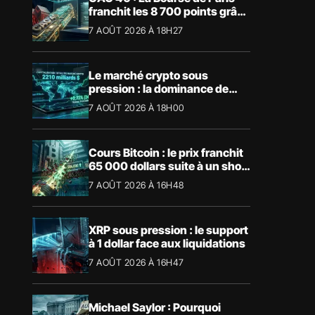
franchit les 8 700 points grâce
à la tech
7 AOÛT 2026 À 18H27
Le marché crypto sous
pression : la dominance de
Bitcoin aspire la liquidité
7 AOÛT 2026 À 18H00
Cours Bitcoin : le prix franchit
65 000 dollars suite à un short
squeeze massif
7 AOÛT 2026 À 16H48
XRP sous pression : le support
à 1 dollar face aux liquidations
7 AOÛT 2026 À 16H47
Michael Saylor : Pourquoi