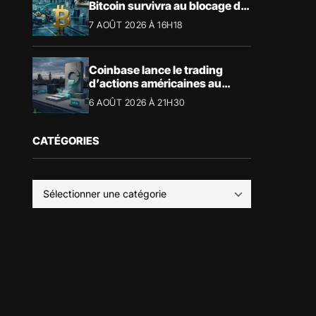
Bitcoin survivra au blocage du
CLARITY Act
7 AOÛT 2026 À 16H18
Coinbase lance le trading
d’actions américaines au
Royaume-Uni
6 AOÛT 2026 À 21H30
CATÉGORIES