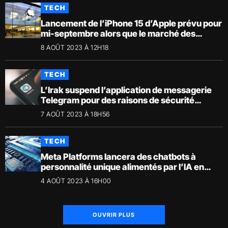
TECH
Lancement de l’iPhone 15 d’Apple prévu pour
mi-septembre alors que le marché des
smartphones ralentit
8 AOÛT 2023 À 12H18
TECH
L’Irak suspend l’application de messagerie
Telegram pour des raisons de sécurité
nationale
7 AOÛT 2023 À 18H56
TECH
Meta Platforms lancera des chatbots à
personnalité unique alimentés par l’IA en
septembre.
4 AOÛT 2023 À 16H00
OUVRIR PLUS