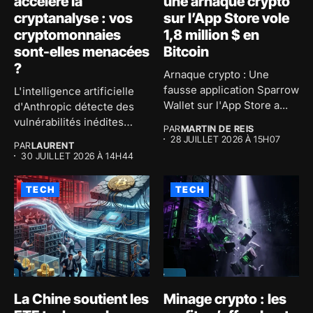
accélère la
une arnaque crypto
cryptanalyse : vos
sur l’App Store vole
cryptomonnaies
1,8 million $ en
sont-elles menacées
Bitcoin
?
Arnaque crypto : Une
fausse application Sparrow
L'intelligence artificielle
Wallet sur l'App Store a...
d'Anthropic détecte des
vulnérabilités inédites
PAR
MARTIN DE REIS
dans les algorithmes de
28 JUILLET 2026 À 15H07
PAR
LAURENT
chiffrement...
30 JUILLET 2026 À 14H44
TECH
TECH
La Chine soutient les
Minage crypto : les