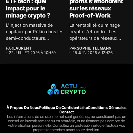
ETF tech : quel
profits s’effondrent
impact pour le
sur les réseaux
minage crypto ?
Proof-of-Work
L'injection massive de
La rentabilité du minage
capitaux par Pékin dans les
crypto s'effondre. Les
semi-conducteurs
opérateurs de réseaux
redessine l'avenir du...
Proof-of-Work comme...
PAR
LAURENT
PAR
SOPHIE TELMANN
22 JUILLET 2026 À 10H59
25 JUIN 2026 À 12H26
À Propos De Nous
Politique De Confidentialité
Conditions Générales
Contact
Les informations de ce site internet sont générales, ne constituent pas un
conseil en investissement ou en stratégie, et ne tiennent pas compte de
votre situation personnelle. Consultez un professionnel ou effectuez vos
propres recherches avant toute décision.