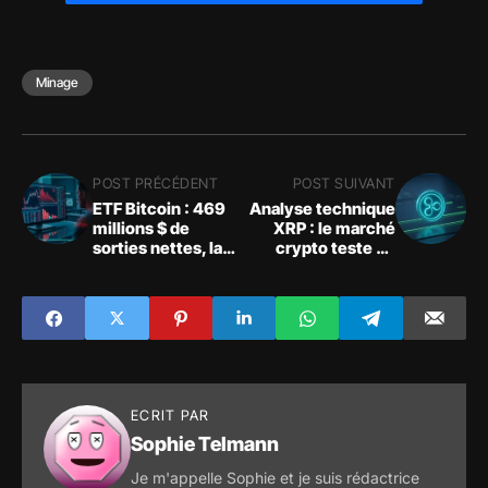
Minage
POST PRÉCÉDENT
POST SUIVANT
ETF Bitcoin : 469
Analyse technique
millions $ de
XRP : le marché
sorties nettes, la
crypto teste un
demande
support majeur
institutionnelle
faiblit
ECRIT PAR
Sophie Telmann
Je m'appelle Sophie et je suis rédactrice