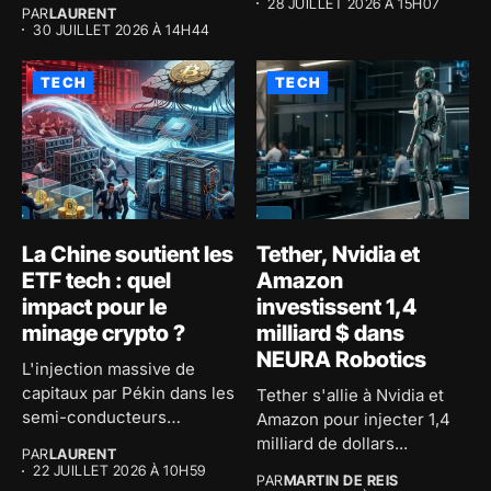
dans les algorithmes de
28 JUILLET 2026 À 15H07
PAR
LAURENT
chiffrement...
30 JUILLET 2026 À 14H44
TECH
TECH
La Chine soutient les
Tether, Nvidia et
ETF tech : quel
Amazon
impact pour le
investissent 1,4
minage crypto ?
milliard $ dans
NEURA Robotics
L'injection massive de
capitaux par Pékin dans les
Tether s'allie à Nvidia et
semi-conducteurs
Amazon pour injecter 1,4
redessine l'avenir du...
milliard de dollars...
PAR
LAURENT
22 JUILLET 2026 À 10H59
PAR
MARTIN DE REIS