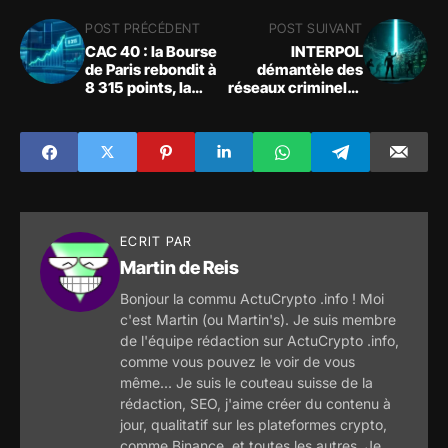
POST PRÉCÉDENT
POST SUIVANT
CAC 40 : la Bourse
INTERPOL
de Paris rebondit à
démantèle des
8 315 points, la
réseaux criminels :
résistance des 8
5 811 arrestations
320 points ciblée
et 293 M$ saisis en
cryptomonnaies
ECRIT PAR
Martin de Reis
Bonjour la commu ActuCrypto .info ! Moi
c'est Martin (ou Martin's). Je suis membre
de l'équipe rédaction sur ActuCrypto .info,
comme vous pouvez le voir de vous
même... Je suis le couteau suisse de la
rédaction, SEO, j'aime créer du contenu à
jour, qualitatif sur les plateformes crypto,
comme Binance, et toutes les autres. Je