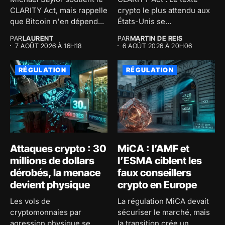
CLARITY Act, mais rappelle
crypto le plus attendu aux
que Bitcoin n'en dépend...
États-Unis se...
PAR
LAURENT
PAR
MARTIN DE REIS
7 AOÛT 2026 À 16H18
6 AOÛT 2026 À 20H06
RÉGULATION
RÉGULATION
Attaques crypto : 30
MiCA : l’AMF et
millions de dollars
l’ESMA ciblent les
dérobés, la menace
faux conseillers
devient physique
crypto en Europe
Les vols de
La régulation MiCA devait
cryptomonnaies par
sécuriser le marché, mais
agression physique se
la transition crée un...