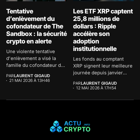
Tentative
Les ETF XRP captent
d’enlèvement du
25,8 millions de
cofondateur de The
dollars : Ripple
Sandbox : la sécurité
accélère son
crypto en alerte
adoption
institutionnelle
Une violente tentative
d'enlèvement a visé la
Les fonds au comptant
famille du cofondateur de
XRP signent leur meilleure
The...
journée depuis janvier
PAR
LAURENT GIGAUD
avec...
21 MAI 2026 À 13H46
PAR
LAURENT GIGAUD
12 MAI 2026 À 17H54