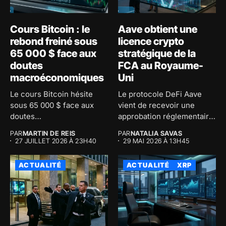
Cours Bitcoin : le
Aave obtient une
rebond freiné sous
licence crypto
65 000 $ face aux
stratégique de la
doutes
FCA au Royaume-
macroéconomiques
Uni
Le cours Bitcoin hésite
Le protocole DeFi Aave
sous 65 000 $ face aux
vient de recevoir une
doutes
approbation réglementaire
macroéconomiques...
majeure au...
PAR
MARTIN DE REIS
PAR
NATALIA SAVAS
27 JUILLET 2026 À 23H40
29 MAI 2026 À 13H45
ACTUALITÉ
ACTUALITÉ
XRP