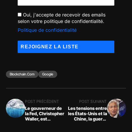
Oui, j'accepte de recevoir des emails
selon votre politique de confidentialité.
Politique de confidentialité
Blockchain.com
Google
POST PRÉCÉDENT
POST SUIVANT
Le gouverneur de
Les tensions entre
la Fed, Christopher
les États-Unis et la
Waller, est
Chine, la guerre
sceptique à l'égard
Russie-Ukraine
des monnaies
sont bien plus