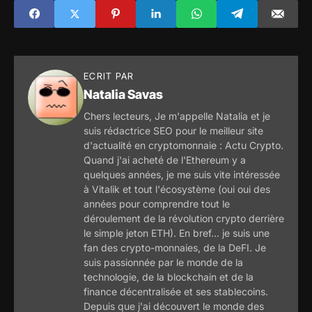
numériques des
préoccupantes que
banques centrales
la récession
- Il dit qu'il n'est
pas un grand fan de
l'émission de
dollars numériques
ECRIT PAR
par la Fed
Natalia Savas
Chers lecteurs, Je m'appelle Natalia et je
suis rédactrice SEO pour le meilleur site
d'actualité en cryptomonnaie : Actu Crypto.
Quand j'ai acheté de l'Ethereum y a
quelques années, je me suis vite intéressée
à Vitalik et tout l'écosystème (oui oui des
années pour comprendre tout le
déroulement de la révolution crypto derrière
le simple jeton ETH). En bref... je suis une
fan des crypto-monnaies, de la DeFI. Je
suis passionnée par le monde de la
technologie, de la blockchain et de la
finance décentralisée et ses stablecoins.
Depuis que j'ai découvert le monde des