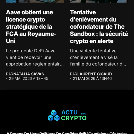
Aave obtient une
Tentative
licence crypto
d’enlèvement du
stratégique de la
cofondateur de The
FCA au Royaume-
Sandbox : la sécurité
Uni
crypto en alerte
Le protocole DeFi Aave
Une violente tentative
vient de recevoir une
d'enlèvement a visé la
approbation réglementaire
famille du cofondateur de
majeure au...
The...
PAR
NATALIA SAVAS
PAR
LAURENT GIGAUD
29 MAI 2026 À 13H45
21 MAI 2026 À 13H46
À Propos De Nous
Politique De Confidentialité
Conditions Générales