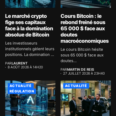
Le marché crypto
Cours Bitcoin : le
fige ses capitaux
rebond freiné sous
face à la domination
65 000 $ face aux
absolue de Bitcoin
doutes
macroéconomiques
Les investisseurs
institutionnels gèlent leurs
Le cours Bitcoin hésite
positions. La domination de
sous 65 000 $ face aux
Bitcoin atteint 59...
doutes
PAR
LAURENT
macroéconomiques...
8 AOÛT 2026 À 14H20
PAR
MARTIN DE REIS
27 JUILLET 2026 À 23H40
ACTUALITÉ
ACTUALITÉ
RÉGULATION