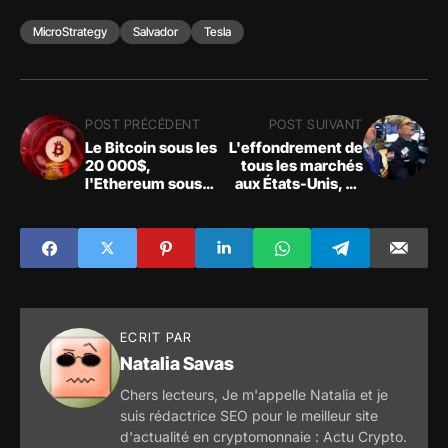
MicroStrategy
Salvador
Tesla
POST PRÉCÉDENT
POST SUIVANT
Le Bitcoin sous les
L'effondrement de
20 000$,
tous les marchés
l'Ethereum sous
aux États-Unis, en
les 1 000$
Europe et en Asie a
aujourd'hui ? Le
eu un impact sur la
bitcoin et
plupart des actions
l'ethereum
et des contrats à
chutent après avoir
terme sur actions
franchi un support
critique
ECRIT PAR
Natalia Savas
Chers lecteurs, Je m'appelle Natalia et je
suis rédactrice SEO pour le meilleur site
d'actualité en cryptomonnaie : Actu Crypto.