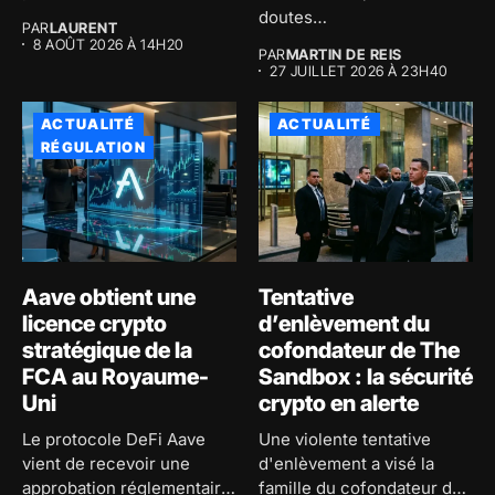
Bitcoin atteint 59...
doutes
PAR
LAURENT
macroéconomiques...
8 AOÛT 2026 À 14H20
PAR
MARTIN DE REIS
27 JUILLET 2026 À 23H40
ACTUALITÉ
ACTUALITÉ
RÉGULATION
Aave obtient une
Tentative
licence crypto
d’enlèvement du
stratégique de la
cofondateur de The
FCA au Royaume-
Sandbox : la sécurité
Uni
crypto en alerte
Le protocole DeFi Aave
Une violente tentative
vient de recevoir une
d'enlèvement a visé la
approbation réglementaire
famille du cofondateur de