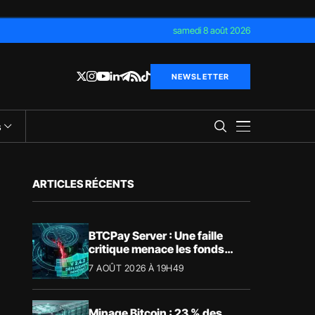
samedi 8 août 2026
NEWSLETTER
s
ARTICLES RÉCENTS
BTCPay Server : Une faille
critique menace les fonds
Bitcoin
7 AOÛT 2026 À 19H49
Minage Bitcoin : 23 % des