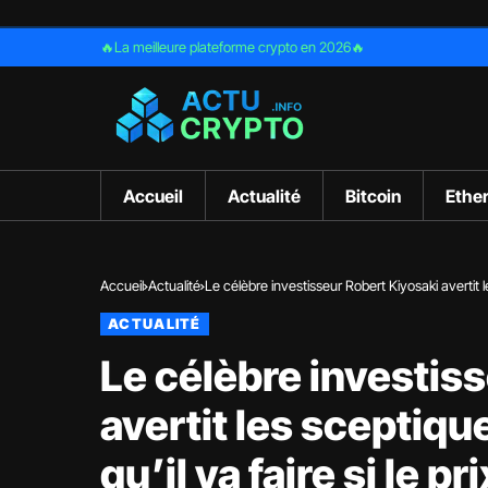
🔥La meilleure plateforme crypto en 2026🔥
Accueil
Actualité
Bitcoin
Ethe
Accueil
Actualité
Le célèbre investisseur Robert Kiyosaki avertit les
ACTUALITÉ
Le célèbre investis
avertit les sceptique
qu’il va faire si le pr