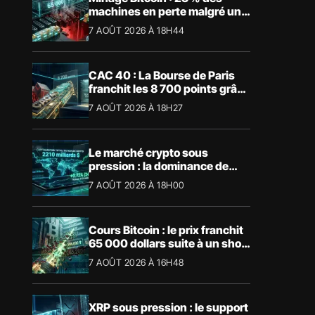
machines en perte malgré un
BTC à 65 000 $
7 AOÛT 2026 À 18H44
CAC 40 : La Bourse de Paris
franchit les 8 700 points grâce
à la tech
7 AOÛT 2026 À 18H27
Le marché crypto sous
pression : la dominance de
Bitcoin aspire la liquidité
7 AOÛT 2026 À 18H00
Cours Bitcoin : le prix franchit
65 000 dollars suite à un short
squeeze massif
7 AOÛT 2026 À 16H48
XRP sous pression : le support