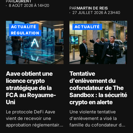
PAR
LAURENT
macroéconomiques...
8 AOÛT 2026 À 14H20
PAR
MARTIN DE REIS
27 JUILLET 2026 À 23H40
ACTUALITÉ
ACTUALITÉ
RÉGULATION
Aave obtient une
Tentative
licence crypto
d’enlèvement du
stratégique de la
cofondateur de The
FCA au Royaume-
Sandbox : la sécurité
Uni
crypto en alerte
Le protocole DeFi Aave
Une violente tentative
vient de recevoir une
d'enlèvement a visé la
approbation réglementaire
famille du cofondateur de
majeure au...
The...