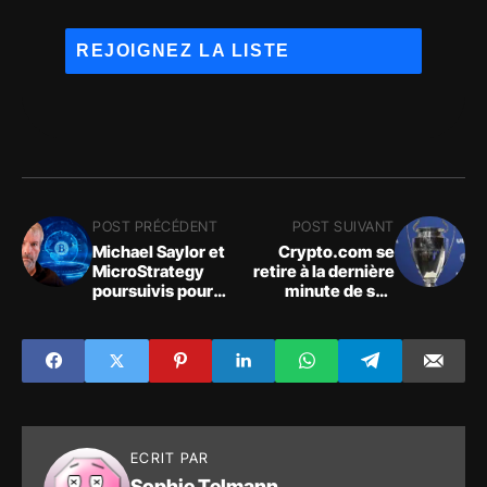
POST PRÉCÉDENT
POST SUIVANT
Michael Saylor et
Crypto.com se
MicroStrategy
retire à la dernière
poursuivis pour
minute de son
fraude fiscale
contrat de
sponsoring de 495
millions de dollars
avec l'UEFA pour
Ligue des
Champions !
ECRIT PAR
Sophie Telmann