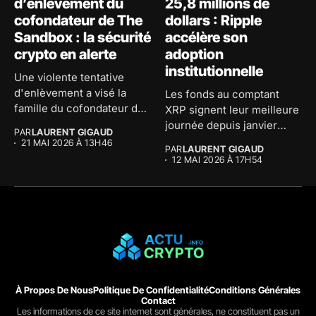
d’enlèvement du
25,8 millions de
cofondateur de The
dollars : Ripple
Sandbox : la sécurité
accélère son
crypto en alerte
adoption
institutionnelle
Une violente tentative
d'enlèvement a visé la
Les fonds au comptant
famille du cofondateur de
XRP signent leur meilleure
The...
journée depuis janvier
PAR
LAURENT GIGAUD
avec...
21 MAI 2026 À 13H46
PAR
LAURENT GIGAUD
12 MAI 2026 À 17H54
À Propos De Nous
Politique De Confidentialité
Conditions Générales
Contact
Les informations de ce site internet sont générales, ne constituent pas un