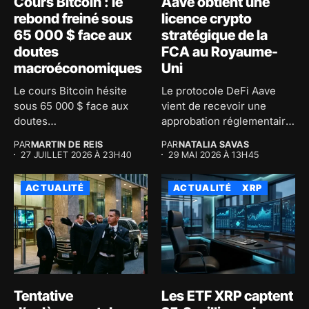
Cours Bitcoin : le
Aave obtient une
rebond freiné sous
licence crypto
65 000 $ face aux
stratégique de la
doutes
FCA au Royaume-
macroéconomiques
Uni
Le cours Bitcoin hésite
Le protocole DeFi Aave
sous 65 000 $ face aux
vient de recevoir une
doutes
approbation réglementaire
macroéconomiques...
majeure au...
PAR
MARTIN DE REIS
PAR
NATALIA SAVAS
27 JUILLET 2026 À 23H40
29 MAI 2026 À 13H45
ACTUALITÉ
ACTUALITÉ
XRP
Tentative
Les ETF XRP captent