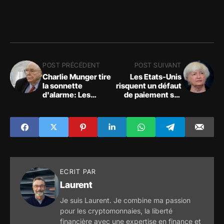
POST PRÉCÉDENT
POST SUIVANT
Charlie Munger tire
Les Etats-Unis
la sonnette
risquent un défaut
d'alarme: Les
de paiement sur
banques
leur dette dès le 1er
américaines
juin selon Janet
risquent la faillite à
Yellen, secrétaire
cause des prêts
du Trésor
immobiliers
commerciaux
ECRIT PAR
Laurent
Je suis Laurent. Je combine ma passion
pour les cryptomonnaies, la liberté
financière avec une expertise en finance et