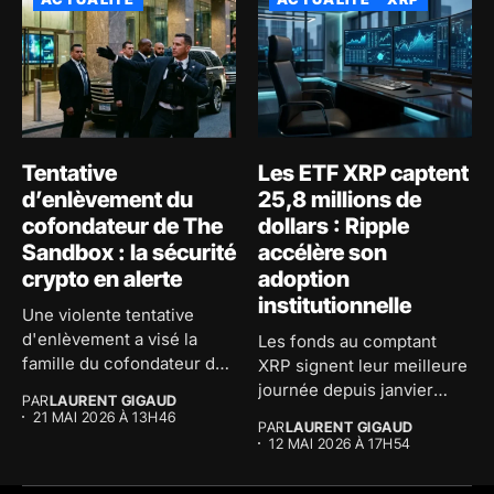
Tentative
Les ETF XRP captent
d’enlèvement du
25,8 millions de
cofondateur de The
dollars : Ripple
Sandbox : la sécurité
accélère son
crypto en alerte
adoption
institutionnelle
Une violente tentative
d'enlèvement a visé la
Les fonds au comptant
famille du cofondateur de
XRP signent leur meilleure
The...
journée depuis janvier
PAR
LAURENT GIGAUD
avec...
21 MAI 2026 À 13H46
PAR
LAURENT GIGAUD
12 MAI 2026 À 17H54