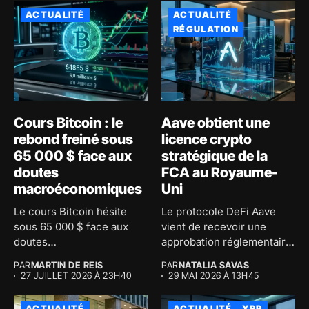
ACTUALITÉ
ACTUALITÉ
RÉGULATION
Cours Bitcoin : le
Aave obtient une
rebond freiné sous
licence crypto
65 000 $ face aux
stratégique de la
doutes
FCA au Royaume-
macroéconomiques
Uni
Le cours Bitcoin hésite
Le protocole DeFi Aave
sous 65 000 $ face aux
vient de recevoir une
doutes
approbation réglementaire
macroéconomiques...
majeure au...
PAR
MARTIN DE REIS
PAR
NATALIA SAVAS
27 JUILLET 2026 À 23H40
29 MAI 2026 À 13H45
ACTUALITÉ
ACTUALITÉ
XRP