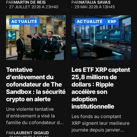
PAR
MARTIN DE REIS
PAR
NATALIA SAVAS
27 JUILLET 2026 À 23H40
29 MAI 2026 À 13H45
ACTUALITÉ
ACTUALITÉ
XRP
Tentative
Les ETF XRP captent
d’enlèvement du
25,8 millions de
cofondateur de The
dollars : Ripple
Sandbox : la sécurité
accélère son
crypto en alerte
adoption
institutionnelle
Une violente tentative
d'enlèvement a visé la
Les fonds au comptant
famille du cofondateur de
XRP signent leur meilleure
The...
journée depuis janvier
PAR
LAURENT GIGAUD
avec...