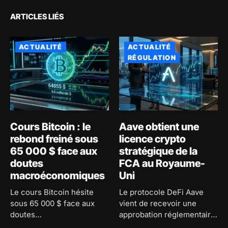
ARTICLES LIÉS
ACTUALITÉ
ACTUALITÉ
RÉGULATION
Cours Bitcoin : le
Aave obtient une
rebond freiné sous
licence crypto
65 000 $ face aux
stratégique de la
doutes
FCA au Royaume-
macroéconomiques
Uni
Le cours Bitcoin hésite
Le protocole DeFi Aave
sous 65 000 $ face aux
vient de recevoir une
doutes
approbation réglementaire
macroéconomiques...
majeure au...