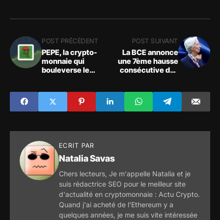
POST PRÉCÉDENT
POST SUIVANT
PEPE, la crypto-
La BCE annonce
monnaie qui
une 7ème hausse
bouleverse le
consécutive des
marché : 10
taux d'intérêt face
millions de dollars
à une inflation
en 3 semaines !
galopante en zone
euro
ECRIT PAR
Natalia Savas
Chers lecteurs, Je m'appelle Natalia et je
suis rédactrice SEO pour le meilleur site
d'actualité en cryptomonnaie : Actu Crypto.
Quand j'ai acheté de l'Ethereum y a
quelques années, je me suis vite intéressée