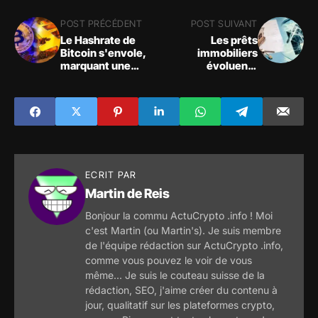
POST PRÉCÉDENT
POST SUIVANT
Le Hashrate de
Les prêts
Bitcoin s'envole,
immobiliers
marquant une
évoluent :
nouvelle ère de
conditions
puissance !
assouplies pour
emprunter sur 27
ans
ECRIT PAR
Martin de Reis
Bonjour la commu ActuCrypto .info ! Moi
c'est Martin (ou Martin's). Je suis membre
de l'équipe rédaction sur ActuCrypto .info,
comme vous pouvez le voir de vous
même... Je suis le couteau suisse de la
rédaction, SEO, j'aime créer du contenu à
jour, qualitatif sur les plateformes crypto,