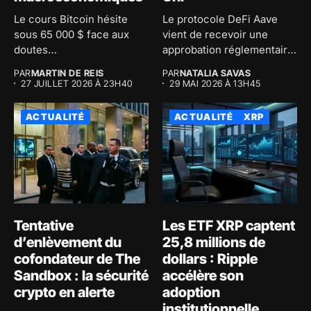
Le cours Bitcoin hésite
Le protocole DeFi Aave
sous 65 000 $ face aux
vient de recevoir une
doutes
approbation réglementaire
macroéconomiques...
majeure au...
PAR
MARTIN DE REIS
PAR
NATALIA SAVAS
27 JUILLET 2026 À 23H40
29 MAI 2026 À 13H45
ACTUALITÉ
ACTUALITÉ
XRP
Tentative
Les ETF XRP captent
d’enlèvement du
25,8 millions de
cofondateur de The
dollars : Ripple
Sandbox : la sécurité
accélère son
crypto en alerte
adoption
institutionnelle