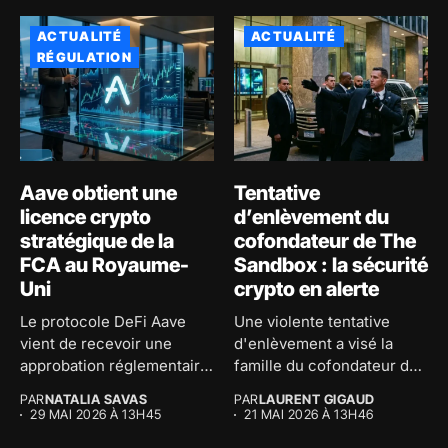
ACTUALITÉ
ACTUALITÉ
RÉGULATION
Aave obtient une
Tentative
licence crypto
d’enlèvement du
stratégique de la
cofondateur de The
FCA au Royaume-
Sandbox : la sécurité
Uni
crypto en alerte
Le protocole DeFi Aave
Une violente tentative
vient de recevoir une
d'enlèvement a visé la
approbation réglementaire
famille du cofondateur de
majeure au...
The...
PAR
NATALIA SAVAS
PAR
LAURENT GIGAUD
29 MAI 2026 À 13H45
21 MAI 2026 À 13H46