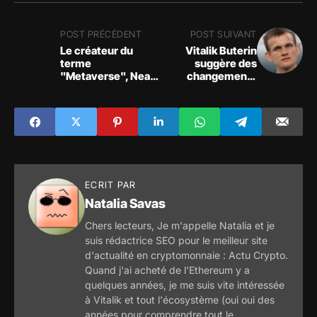
POST PRÉCÉDENT
POST SUIVANT
Le créateur du
Vitalik Buterin
terme
suggère des
"Metaverse", Neal
changements
Stephenson, très
radicaux sur le
pessimiste quant à
réseau Ethereum
l'adoption massive
pour son
des mondes
développement
virtuels
massif !
ECRIT PAR
Natalia Savas
Chers lecteurs, Je m'appelle Natalia et je
suis rédactrice SEO pour le meilleur site
d'actualité en cryptomonnaie : Actu Crypto.
Quand j'ai acheté de l'Ethereum y a
quelques années, je me suis vite intéressée
à Vitalik et tout l'écosystème (oui oui des
années pour comprendre tout le