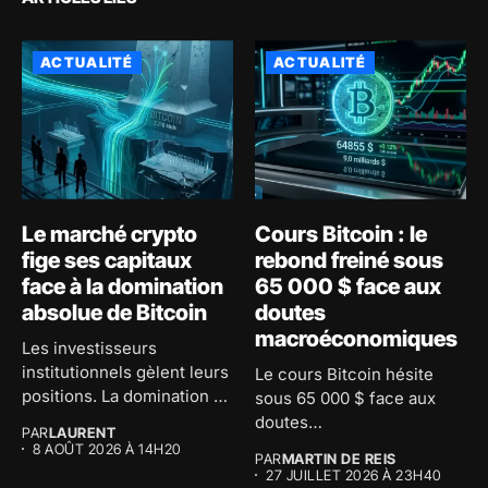
ACTUALITÉ
ACTUALITÉ
Le marché crypto
Cours Bitcoin : le
fige ses capitaux
rebond freiné sous
face à la domination
65 000 $ face aux
absolue de Bitcoin
doutes
macroéconomiques
Les investisseurs
institutionnels gèlent leurs
Le cours Bitcoin hésite
positions. La domination de
sous 65 000 $ face aux
Bitcoin atteint 59...
doutes
PAR
LAURENT
macroéconomiques...
8 AOÛT 2026 À 14H20
PAR
MARTIN DE REIS
27 JUILLET 2026 À 23H40