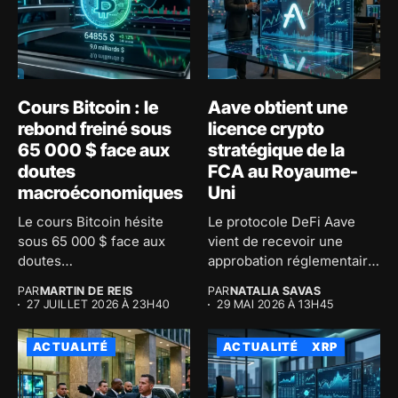
Cours Bitcoin : le
Aave obtient une
rebond freiné sous
licence crypto
65 000 $ face aux
stratégique de la
doutes
FCA au Royaume-
macroéconomiques
Uni
Le cours Bitcoin hésite
Le protocole DeFi Aave
sous 65 000 $ face aux
vient de recevoir une
doutes
approbation réglementaire
macroéconomiques...
majeure au...
PAR
MARTIN DE REIS
PAR
NATALIA SAVAS
27 JUILLET 2026 À 23H40
29 MAI 2026 À 13H45
ACTUALITÉ
ACTUALITÉ
XRP