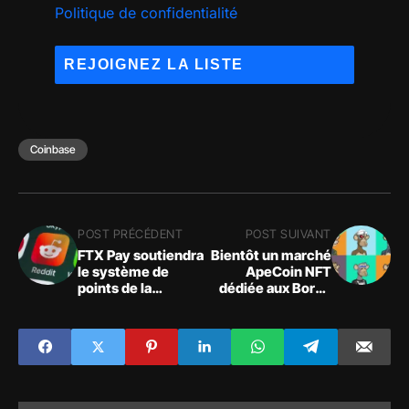
Politique de confidentialité
Coinbase
POST PRÉCÉDENT
POST SUIVANT
FTX Pay soutiendra
Bientôt un marché
le système de
ApeCoin NFT
points de la
dédiée aux Bored
communauté de
Ape Yacht Club,
Reddit, une série
Mutant Ape Yacht
de sociétés Web2
Club et Bored Ape
et Web3 forment le
Kennel Club
comité de
disponibilité des
données