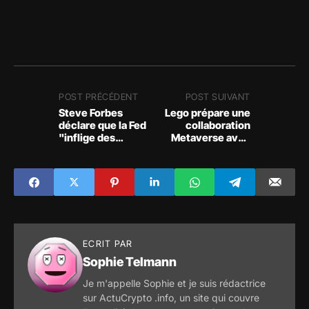
POST PRÉCÉDENT
POST SUIVANT
Steve Forbes
Lego prépare une
déclare que la Fed
collaboration
"inflige des
Metaverse avec
souffrances
Epic Games pour
inutiles" avec ses
cibler les marchés
hausses de taux
numériques
d'intérêt
ECRIT PAR
Sophie Telmann
Je m'appelle Sophie et je suis rédactrice
sur ActuCrypto .info, un site qui couvre