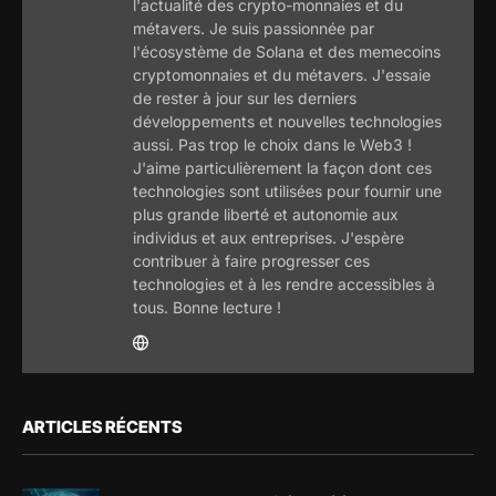
l'actualité des crypto-monnaies et du
métavers. Je suis passionnée par
l'écosystème de Solana et des memecoins
cryptomonnaies et du métavers. J'essaie
de rester à jour sur les derniers
développements et nouvelles technologies
aussi. Pas trop le choix dans le Web3 !
J'aime particulièrement la façon dont ces
technologies sont utilisées pour fournir une
plus grande liberté et autonomie aux
individus et aux entreprises. J'espère
contribuer à faire progresser ces
technologies et à les rendre accessibles à
tous. Bonne lecture !
ARTICLES RÉCENTS