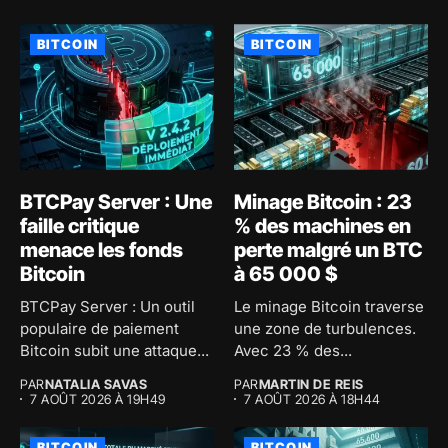
BITCOIN
BITCOIN
BTCPay Server : Une
Minage Bitcoin : 23
faille critique
% des machines en
menace les fonds
perte malgré un BTC
Bitcoin
à 65 000 $
BTCPay Server : Un outil
Le minage Bitcoin traverse
populaire de paiement
une zone de turbulences.
Bitcoin subit une attaque...
Avec 23 % des...
PAR
NATALIA SAVAS
PAR
MARTIN DE REIS
7 AOÛT 2026 À 19H49
7 AOÛT 2026 À 18H44
BITCOIN
BITCOIN