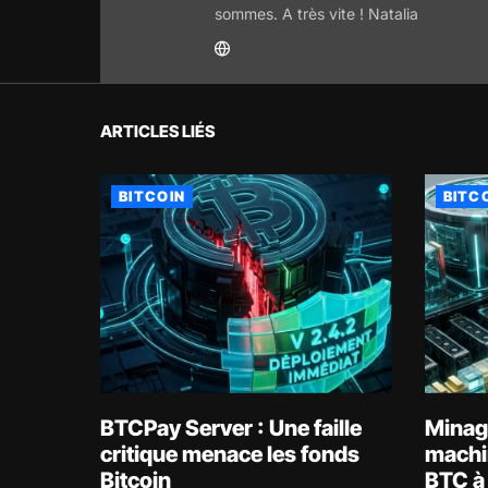
sommes. A très vite ! Natalia
ARTICLES LIÉS
BITCOIN
BITC
BTCPay Server : Une faille
Minage
critique menace les fonds
machi
Bitcoin
BTC à