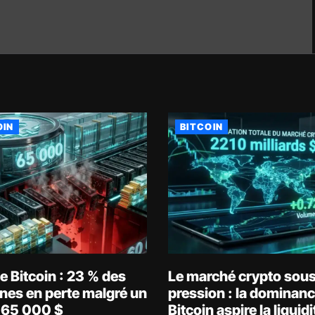
OIN
BITCOIN
 Bitcoin : 23 % des
Le marché crypto sou
nes en perte malgré un
pression : la dominanc
 65 000 $
Bitcoin aspire la liquidi