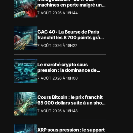
machines en perte malgré un
BTC à 65 000 $
7 AOÛT 2026 À 18H44
CAC 40 : La Bourse de Paris
franchit les 8 700 points grâce
à la tech
7 AOÛT 2026 À 18H27
Le marché crypto sous
pression : la dominance de
Bitcoin aspire la liquidité
7 AOÛT 2026 À 18H00
Cours Bitcoin : le prix franchit
65 000 dollars suite à un short
squeeze massif
7 AOÛT 2026 À 16H48
XRP sous pression : le support