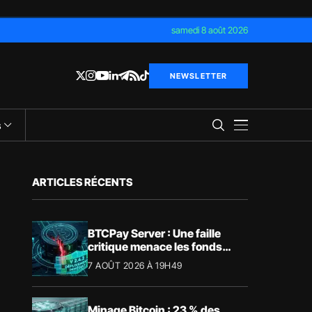
samedi 8 août 2026
NEWSLETTER
s
ARTICLES RÉCENTS
BTCPay Server : Une faille
critique menace les fonds
Bitcoin
7 AOÛT 2026 À 19H49
Minage Bitcoin : 23 % des