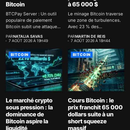
Bitcoin
à 65 000 $
BTCPay Server : Un outil
Le minage Bitcoin traverse
populaire de paiement
une zone de turbulences.
Bitcoin subit une attaque...
Avec 23 % des...
PAR
NATALIA SAVAS
PAR
MARTIN DE REIS
7 AOÛT 2026 À 19H49
7 AOÛT 2026 À 18H44
BITCOIN
BITCOIN
Le marché crypto
Cours Bitcoin : le
sous pression : la
prix franchit 65 000
dominance de
dollars suite à un
Bitcoin aspire la
short squeeze
liquidité
massif