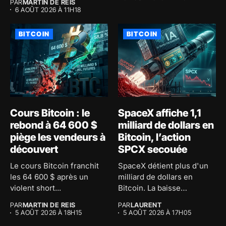
PAR
MARTIN DE REIS
6 AOÛT 2026 À 11H18
BITCOIN
BITCOIN
Cours Bitcoin : le
SpaceX affiche 1,1
rebond à 64 600 $
milliard de dollars en
piège les vendeurs à
Bitcoin, l’action
découvert
SPCX secouée
Le cours Bitcoin franchit
SpaceX détient plus d'un
les 64 600 $ après un
milliard de dollars en
violent short...
Bitcoin. La baisse
comptable...
PAR
MARTIN DE REIS
PAR
LAURENT
5 AOÛT 2026 À 18H15
5 AOÛT 2026 À 17H05