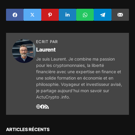
pourrait avoir
commence à
permis le
accepter les
blanchiment de
paiements en
plus de 2,35
$SHIB, $DOGE et
milliards de dollars
autres crypto-
sur une période de
monnaies
cinq ans
ECRIT PAR
Laurent
Je suis Laurent. Je combine ma passion
pour les cryptomonnaies, la liberté
financière avec une expertise en finance et
une solide formation en économie et en
philosophie. Voyageur et investisseur avisé,
je partage aujourd'hui mon savoir sur
ActuCrypto .info.
ARTICLES RÉCENTS