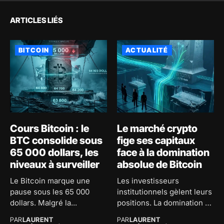
ARTICLES LIÉS
BITCOIN
ACTUALITÉ
Cours Bitcoin : le
Le marché crypto
BTC consolide sous
fige ses capitaux
65 000 dollars, les
face à la domination
niveaux à surveiller
absolue de Bitcoin
Le Bitcoin marque une
Les investisseurs
pause sous les 65 000
institutionnels gèlent leurs
dollars. Malgré la...
positions. La domination de
Bitcoin atteint 59...
PAR
LAURENT
PAR
LAURENT