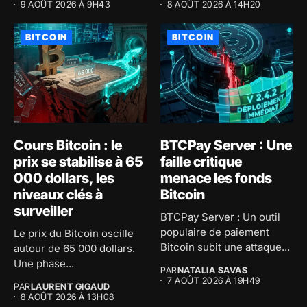
9 AOÛT 2026 À 9H43
8 AOÛT 2026 À 14H20
BITCOIN
BITCOIN
Cours Bitcoin : le
BTCPay Server : Une
prix se stabilise à 65
faille critique
000 dollars, les
menace les fonds
niveaux clés à
Bitcoin
surveiller
BTCPay Server : Un outil
populaire de paiement
Le prix du Bitcoin oscille
Bitcoin subit une attaque...
autour de 65 000 dollars.
Une phase...
PAR
NATALIA SAVAS
7 AOÛT 2026 À 19H49
PAR
LAURENT GIGAUD
8 AOÛT 2026 À 13H08