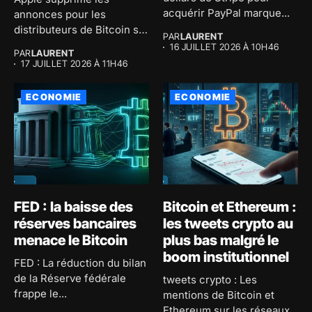
acquérir PayPal marque...
annonces pour les
distributeurs de Bitcoin sur
PAR
LAURENT
son application...
16 JUILLET 2026 À 10H46
PAR
LAURENT
17 JUILLET 2026 À 11H46
ECONOMIE
ECONOMIE
FED : la baisse des
Bitcoin et Ethereum :
réserves bancaires
les tweets crypto au
menace le Bitcoin
plus bas malgré le
boom institutionnel
FED : La réduction du bilan
de la Réserve fédérale
tweets crypto : Les
frappe le...
mentions de Bitcoin et
Ethereum sur les réseaux...