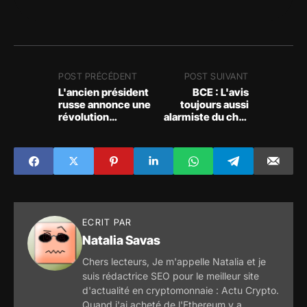
POST PRÉCÉDENT
POST SUIVANT
L'ancien président
BCE : L'avis
russe annonce une
toujours aussi
révolution
alarmiste du chef
monétaire
économiste sur les
imminente pour les
hausses de taux !
BRICS
ECRIT PAR
Natalia Savas
Chers lecteurs, Je m'appelle Natalia et je
suis rédactrice SEO pour le meilleur site
d'actualité en cryptomonnaie : Actu Crypto.
Quand j'ai acheté de l'Ethereum y a