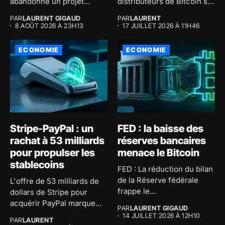
abandonne un projet...
distributeurs de Bitcoin sur
son application...
PAR
LAURENT GIGAUD
PAR
LAURENT
8 AOÛT 2026 À 23H13
17 JUILLET 2026 À 11H46
ECONOMIE
ECONOMIE
Stripe-PayPal : un
FED : la baisse des
rachat à 53 milliards
réserves bancaires
pour propulser les
menace le Bitcoin
stablecoins
FED : La réduction du bilan
de la Réserve fédérale
L'offre de 53 milliards de
frappe le...
dollars de Stripe pour
acquérir PayPal marque...
PAR
LAURENT GIGAUD
14 JUILLET 2026 À 12H10
PAR
LAURENT