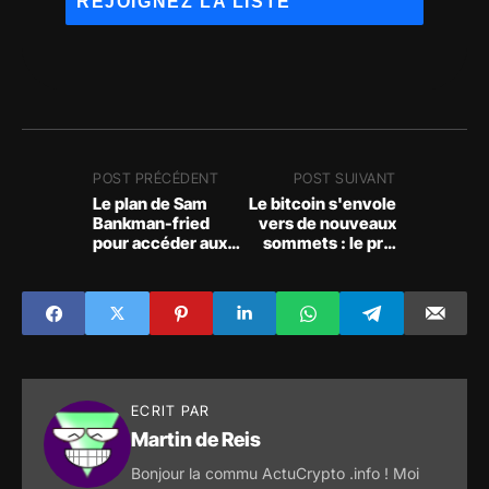
POST PRÉCÉDENT
POST SUIVANT
Le plan de Sam
Le bitcoin s'envole
Bankman-fried
vers de nouveaux
pour accéder aux
sommets : le prix
millions de crypto
frôle les 24 000 $
qu'il réclame
ECRIT PAR
Martin de Reis
Bonjour la commu ActuCrypto .info ! Moi