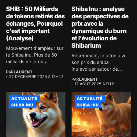
SHIB : 50 Milliards
Shiba Inu : analyse
de tokens retirés des
des perspectives de
échanges, Pourquoi
prix avec la
c’est important
dynamique du burn
(Analyse)
et l’évolution de
Shibarium
Mouvement d'ampleur sur
le Shiba Inu. Plus de 50
Récemment, le jeton a vu
milliards de jetons...
son prix du shiba
inu évoluer autour de
PAR
LAURENT
0,00001297...
27 DÉCEMBRE 2025 À 12H47
PAR
LAURENT
17 AOÛT 2025 À 9H11
ACTUALITÉ
ACTUALITÉ
SHIBA INU
SHIBA INU