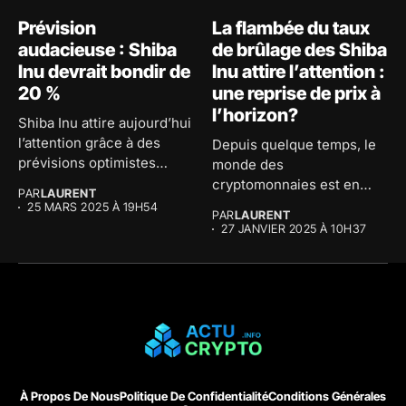
Prévision
La flambée du taux
audacieuse : Shiba
de brûlage des Shiba
Inu devrait bondir de
Inu attire l’attention :
20 %
une reprise de prix à
l’horizon?
Shiba Inu attire aujourd’hui
l’attention grâce à des
Depuis quelque temps, le
prévisions optimistes
monde des
concernant son...
cryptomonnaies est en
PAR
LAURENT
effervescence et la...
25 MARS 2025 À 19H54
PAR
LAURENT
27 JANVIER 2025 À 10H37
À Propos De Nous
Politique De Confidentialité
Conditions Générales