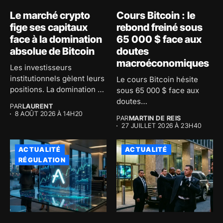
Le marché crypto
Cours Bitcoin : le
fige ses capitaux
rebond freiné sous
face à la domination
65 000 $ face aux
absolue de Bitcoin
doutes
macroéconomiques
Les investisseurs
institutionnels gèlent leurs
Le cours Bitcoin hésite
positions. La domination de
sous 65 000 $ face aux
Bitcoin atteint 59...
doutes
PAR
LAURENT
macroéconomiques...
8 AOÛT 2026 À 14H20
PAR
MARTIN DE REIS
27 JUILLET 2026 À 23H40
ACTUALITÉ
ACTUALITÉ
RÉGULATION