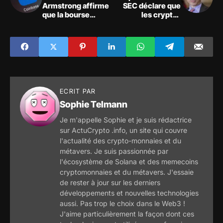
Armstrong affirme
SEC déclare que
que la bourse
les crypto-
réduit ses coûts et
monnaies
se concentre sur
devraient être
les abonnements
traitées de la
même manière que
les autres marchés
de capitaux
ECRIT PAR
Sophie Telmann
Je m'appelle Sophie et je suis rédactrice
sur ActuCrypto .info, un site qui couvre
l'actualité des crypto-monnaies et du
métavers. Je suis passionnée par
l'écosystème de Solana et des memecoins
cryptomonnaies et du métavers. J'essaie
de rester à jour sur les derniers
développements et nouvelles technologies
aussi. Pas trop le choix dans le Web3 !
J'aime particulièrement la façon dont ces