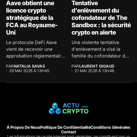
Aave obtient une
Tentative
licence crypto
d’enlèvement du
stratégique de la
cofondateur de The
FCA au Royaume-
Sandbox : la sécurité
Uni
crypto en alerte
Le protocole DeFi Aave
Une violente tentative
vient de recevoir une
d'enlèvement a visé la
approbation réglementaire
famille du cofondateur de
majeure au...
The...
PAR
NATALIA SAVAS
PAR
LAURENT GIGAUD
29 MAI 2026 À 13H45
21 MAI 2026 À 13H46
À Propos De Nous
Politique De Confidentialité
Conditions Générales
Contact
Les informations de ce site internet sont générales, ne constituent pas un