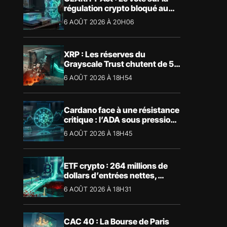
régulation crypto bloqué au
Sénat américain
6 AOÛT 2026 À 20H06
XRP : Les réserves du
Grayscale Trust chutent de 55
% suite aux rachats
6 AOÛT 2026 À 18H54
Cardano face à une résistance
critique : l’ADA sous pression
technique
6 AOÛT 2026 À 18H45
ETF crypto : 264 millions de
dollars d’entrées nettes,
Bitcoin et Ethereum dominent
6 AOÛT 2026 À 18H31
CAC 40 : La Bourse de Paris