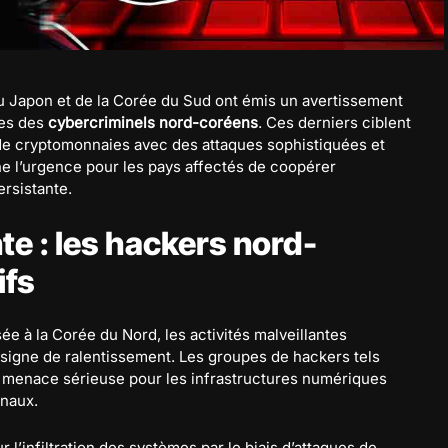
u Japon et de la Corée du Sud ont émis un avertissement
tes des
cybercriminels nord-coréens
. Ces derniers ciblent
de cryptomonnaies avec des attaques sophistiquées et
ne l’urgence pour les pays affectés de coopérer
rsistante.
e : les hackers nord-
ifs
e à la Corée du Nord, les activités malveillantes
igne de ralentissement. Les groupes de hackers tels
 menace sérieuse pour les infrastructures numériques
onaux.
l’infiltration des systèmes par le biais d’attaques de