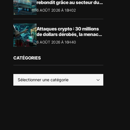
rebondit grâce au secteur du
luxe
6 AOÛT 2026 À 18H02
Attaques crypto : 30 millions
de dollars dérobés, la menace
devient physique
6 AOÛT 2026 À 16H40
CATÉGORIES