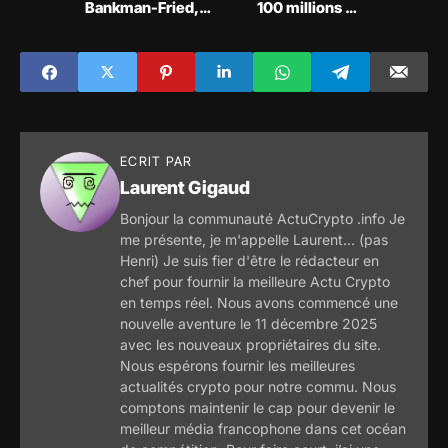
Bankman-Fried,
100 millions de
plaide non
dollars avec
coupable aux
l'autorité de
accusations
régulation
criminelles et
financière de New
personne ne sait
York pour des
qui a payé la
infractions de lutte
caution de 250
contre le
millions de dollars
blanchiment
ECRIT PAR
d'argent
Laurent Gigaud
Bonjour la communauté ActuCrypto .info Je
me présente, je m'appelle Laurent... (pas
Henri) Je suis fier d'être le rédacteur en
chef pour fournir la meilleure Actu Crypto
en temps réel. Nous avons commencé une
nouvelle aventure le 11 décembre 2025
avec les nouveaux propriétaires du site.
Nous espérons fournir les meilleures
actualités crypto pour notre commu. Nous
comptons maintenir le cap pour devenir le
meilleur média francophone dans cet océan