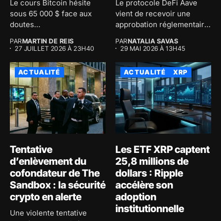
Le cours Bitcoin hésite
Le protocole DeFi Aave
sous 65 000 $ face aux
vient de recevoir une
doutes
approbation réglementaire
macroéconomiques...
majeure au...
PAR
MARTIN DE REIS
PAR
NATALIA SAVAS
27 JUILLET 2026 À 23H40
29 MAI 2026 À 13H45
ACTUALITÉ
ACTUALITÉ
XRP
Tentative
Les ETF XRP captent
d’enlèvement du
25,8 millions de
cofondateur de The
dollars : Ripple
Sandbox : la sécurité
accélère son
crypto en alerte
adoption
institutionnelle
Une violente tentative