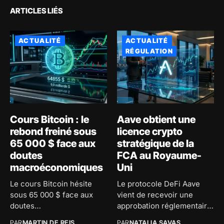
ARTICLES LIÉS
ACTUALITÉ
ACTUALITÉ
RÉGULATION
Cours Bitcoin : le
Aave obtient une
rebond freiné sous
licence crypto
65 000 $ face aux
stratégique de la
doutes
FCA au Royaume-
macroéconomiques
Uni
Le cours Bitcoin hésite
Le protocole DeFi Aave
sous 65 000 $ face aux
vient de recevoir une
doutes
approbation réglementaire
macroéconomiques...
majeure au...
PAR
MARTIN DE REIS
PAR
NATALIA SAVAS