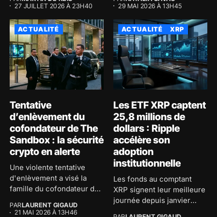
27 JUILLET 2026 À 23H40
29 MAI 2026 À 13H45
ACTUALITÉ
ACTUALITÉ
XRP
Tentative
Les ETF XRP captent
d’enlèvement du
25,8 millions de
cofondateur de The
dollars : Ripple
Sandbox : la sécurité
accélère son
crypto en alerte
adoption
institutionnelle
Une violente tentative
d'enlèvement a visé la
Les fonds au comptant
famille du cofondateur de
XRP signent leur meilleure
The...
journée depuis janvier
PAR
LAURENT GIGAUD
avec...
21 MAI 2026 À 13H46
PAR
LAURENT GIGAUD