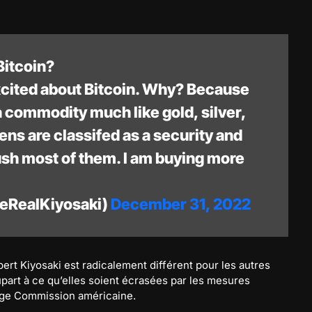
Bitcoin?
excited about Bitcoin. Why? Because
 a commodity much like gold, silver,
ens are classifed as a security and
ush most of them. I am buying more
heRealKiyosaki)
December 31, 2022
rt Kiyosaki est radicalement différent pour les autres
upart à ce qu’elles soient écrasées par les mesures
nge Commission américaine.