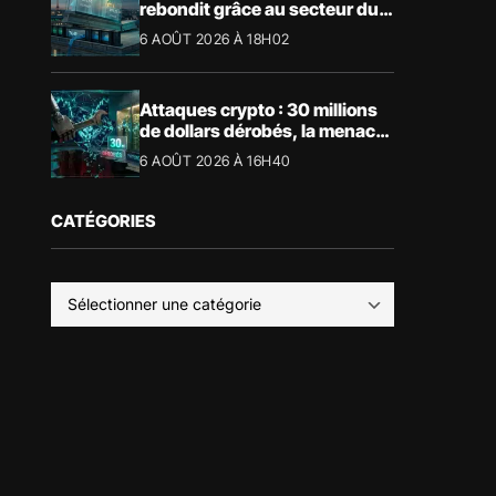
rebondit grâce au secteur du
luxe
6 AOÛT 2026 À 18H02
Attaques crypto : 30 millions
de dollars dérobés, la menace
devient physique
6 AOÛT 2026 À 16H40
CATÉGORIES