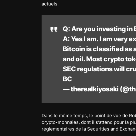
actuels.
Q: Are you investing in 
A: Yes I am. I am very 
Bitcoin is classified as
and oil. Most crypto tok
SEC regulations will cr
BC
— therealkiyosaki (@t
Dans le même temps, le point de vue de Robe
crypto-monnaies, dont il s’attend pour la pl
réglementaires de la Securities and Excha