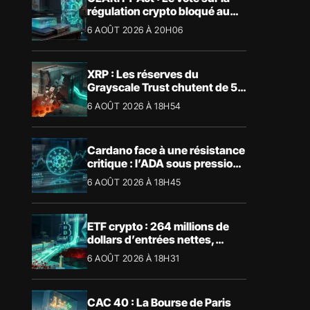
régulation crypto bloqué au
Sénat américain
6 AOÛT 2026 À 20H06
XRP : Les réserves du
Grayscale Trust chutent de 55
% suite aux rachats
6 AOÛT 2026 À 18H54
Cardano face à une résistance
critique : l’ADA sous pression
technique
6 AOÛT 2026 À 18H45
ETF crypto : 264 millions de
dollars d’entrées nettes,
Bitcoin et Ethereum dominent
6 AOÛT 2026 À 18H31
CAC 40 : La Bourse de Paris