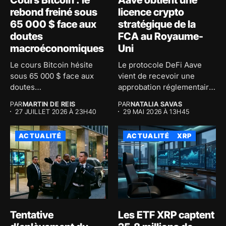
rebond freiné sous
licence crypto
65 000 $ face aux
stratégique de la
doutes
FCA au Royaume-
macroéconomiques
Uni
Le cours Bitcoin hésite
Le protocole DeFi Aave
sous 65 000 $ face aux
vient de recevoir une
doutes
approbation réglementaire
macroéconomiques...
majeure au...
PAR
MARTIN DE REIS
PAR
NATALIA SAVAS
27 JUILLET 2026 À 23H40
29 MAI 2026 À 13H45
ACTUALITÉ
ACTUALITÉ
XRP
Tentative
Les ETF XRP captent