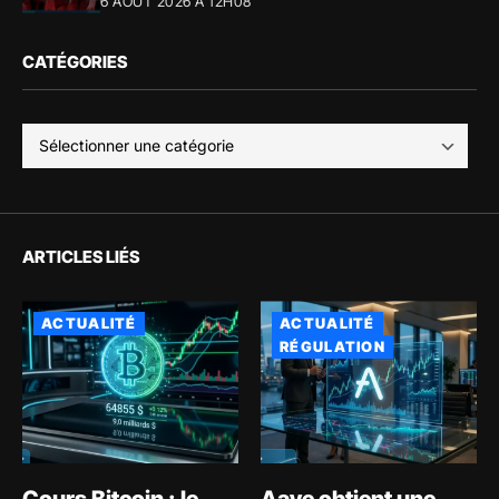
6 AOÛT 2026 À 12H08
CATÉGORIES
ARTICLES LIÉS
ACTUALITÉ
ACTUALITÉ
RÉGULATION
Cours Bitcoin : le
Aave obtient une