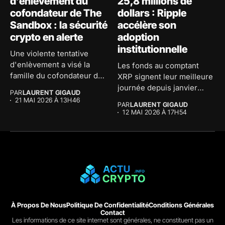
d’enlèvement du
25,8 millions de
cofondateur de The
dollars : Ripple
Sandbox : la sécurité
accélère son
crypto en alerte
adoption
institutionnelle
Une violente tentative
d'enlèvement a visé la
Les fonds au comptant
famille du cofondateur de
XRP signent leur meilleure
The...
journée depuis janvier
PAR
LAURENT GIGAUD
avec...
21 MAI 2026 À 13H46
PAR
LAURENT GIGAUD
12 MAI 2026 À 17H54
À Propos De Nous
Politique De Confidentialité
Conditions Générales
Contact
Les informations de ce site internet sont générales, ne constituent pas un