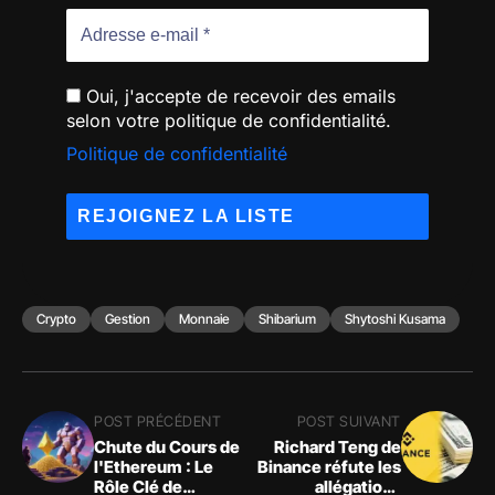
Oui, j'accepte de recevoir des emails
selon votre politique de confidentialité.
Politique de confidentialité
Crypto
Gestion
Monnaie
Shibarium
Shytoshi Kusama
POST PRÉCÉDENT
POST SUIVANT
Chute du Cours de
Richard Teng de
l'Ethereum : Le
Binance réfute les
Rôle Clé de
allégations