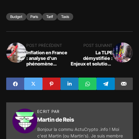
Budget
Paris
Tarif
Taxis
POST PRÉCÉDENT
POST SUIVANT
Inflation en France
La TLPE
: analyse d'un
démystifiée :
phénomène
Enjeux et solutions
économique
pour les
croissant
entrepreneurs !
ECRIT PAR
Martin de Reis
Bonjour la commu ActuCrypto .info ! Moi
c'est Martin (ou Martin's). Je suis membre