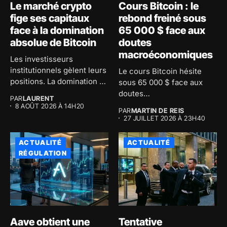
Le marché crypto
Cours Bitcoin : le
fige ses capitaux
rebond freiné sous
face à la domination
65 000 $ face aux
absolue de Bitcoin
doutes
macroéconomiques
Les investisseurs
institutionnels gèlent leurs
Le cours Bitcoin hésite
positions. La domination de
sous 65 000 $ face aux
Bitcoin atteint 59...
doutes
PAR
LAURENT
macroéconomiques...
8 AOÛT 2026 À 14H20
PAR
MARTIN DE REIS
27 JUILLET 2026 À 23H40
ACTUALITÉ
ACTUALITÉ
RÉGULATION
Aave obtient une
Tentative