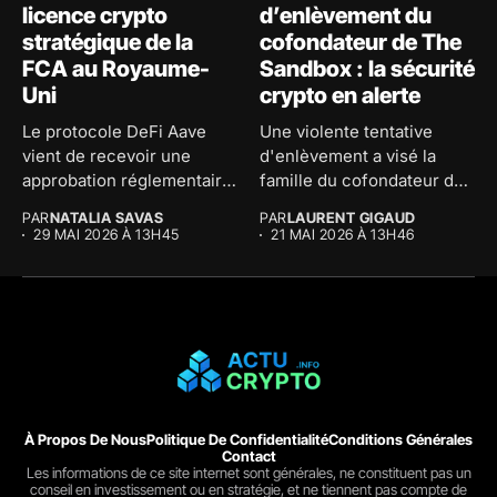
licence crypto
d’enlèvement du
stratégique de la
cofondateur de The
FCA au Royaume-
Sandbox : la sécurité
Uni
crypto en alerte
Le protocole DeFi Aave
Une violente tentative
vient de recevoir une
d'enlèvement a visé la
approbation réglementaire
famille du cofondateur de
majeure au...
The...
PAR
NATALIA SAVAS
PAR
LAURENT GIGAUD
29 MAI 2026 À 13H45
21 MAI 2026 À 13H46
À Propos De Nous
Politique De Confidentialité
Conditions Générales
Contact
Les informations de ce site internet sont générales, ne constituent pas un
conseil en investissement ou en stratégie, et ne tiennent pas compte de