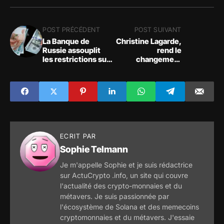
POST PRÉCÉDENT
POST SUIVANT
La Banque de
Christine Lagarde,
Russie assouplit
rend le
les restrictions sur
changement
les achats
climatique
d'espèces en
responsable de
dollars et en euros
l'inflation en
Europe
ECRIT PAR
Sophie Telmann
Je m'appelle Sophie et je suis rédactrice
sur ActuCrypto .info, un site qui couvre
l'actualité des crypto-monnaies et du
métavers. Je suis passionnée par
l'écosystème de Solana et des memecoins
cryptomonnaies et du métavers. J'essaie