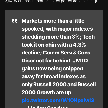
3,94 % et enregistrant ses pires pertes depuis la mi-juin.
Markets more than a little
spooked, with major indexes
shedding more than 3%; Tech
took it on chin with a 4.3%
decline; Comm Serv & Cons
Discr not far behind … MTD
gains now being chipped
away for broad indexes as
only Russell 2000 and Russell
2000 Growth are up
pic.twitter.com/W10NpeIwi3