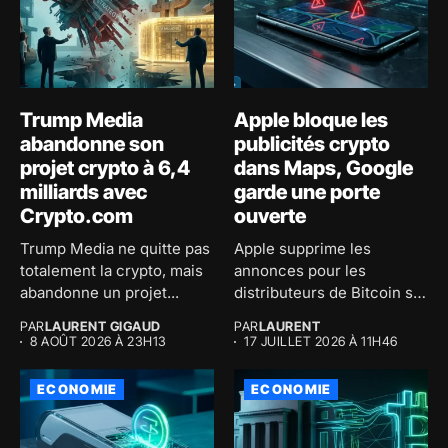
Trump Media
Apple bloque les
abandonne son
publicités crypto
projet crypto à 6,4
dans Maps, Google
milliards avec
garde une porte
Crypto.com
ouverte
Trump Media ne quitte pas
Apple supprime les
totalement la crypto, mais
annonces pour les
abandonne un projet...
distributeurs de Bitcoin sur
son application...
PAR
LAURENT GIGAUD
PAR
LAURENT
8 AOÛT 2026 À 23H13
17 JUILLET 2026 À 11H46
ECONOMIE
ECONOMIE