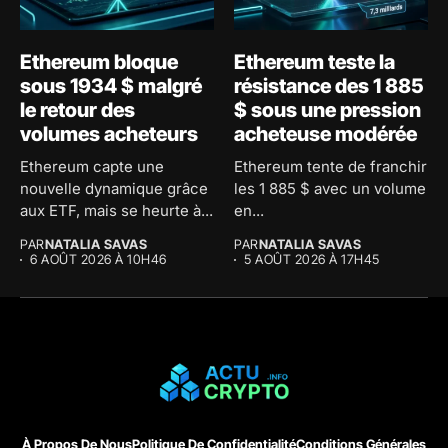
Ethereum bloque
Ethereum teste la
sous 1934 $ malgré
résistance des 1 885
le retour des
$ sous une pression
volumes acheteurs
acheteuse modérée
Ethereum capte une
Ethereum tente de franchir
nouvelle dynamique grâce
les 1 885 $ avec un volume
aux ETF, mais se heurte à...
en...
PAR
NATALIA SAVAS
PAR
NATALIA SAVAS
6 AOÛT 2026 À 10H46
5 AOÛT 2026 À 17H45
À Propos De Nous
Politique De Confidentialité
Conditions Générales