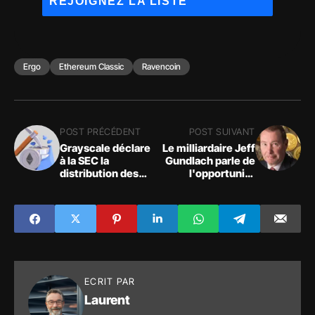
Ergo
Ethereum Classic
Ravencoin
POST PRÉCÉDENT
POST SUIVANT
Grayscale déclare
Le milliardaire Jeff
à la SEC la
Gundlach parle de
distribution des
l'opportunité
droits sur les
d'acheter des
jetons Ethereum
crypto-monnaies
Proof-of-Work -
et met en garde lui
Bitcoin News
aussi contre le
risque de déflation
ECRIT PAR
Laurent