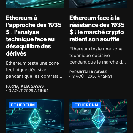
Ethereum à
Ethereum face à la
l’approche des 1935
résistance des 1935
$ : l’analyse
$ : le marché crypto
technique face au
retient son souffle
déséquilibre des
Ethereum teste une zone
dérivés
technique décisive
pendant que le marché des
Ethereum teste une zone
dérivés...
technique décisive
PAR
NATALIA SAVAS
pendant que les contrats
8 AOÛT 2026 À 12H31
dérivés relancent...
PAR
NATALIA SAVAS
9 AOÛT 2026 À 11H54
ETHEREUM
ETHEREUM