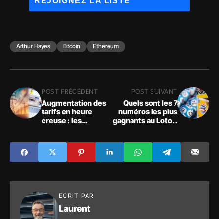
Arthur Hayes
Bitcoin
Ethereum
POST PRÉCÉDENT
POST SUIVANT
Augmentation des
Quels sont les 7
tarifs en heure
numéros les plus
creuse : les
gagnants au Loto ?
économies
La réponse ici !
s'envolent !
ECRIT PAR
Laurent