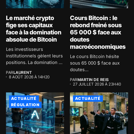
Le marché crypto
Cours Bitcoin : le
fige ses capitaux
rebond freiné sous
face à la domination
65 000 $ face aux
absolue de Bitcoin
doutes
macroéconomiques
Les investisseurs
institutionnels gèlent leurs
Le cours Bitcoin hésite
positions. La domination de
sous 65 000 $ face aux
Bitcoin atteint 59...
doutes
PAR
LAURENT
macroéconomiques...
8 AOÛT 2026 À 14H20
PAR
MARTIN DE REIS
27 JUILLET 2026 À 23H40
ACTUALITÉ
ACTUALITÉ
RÉGULATION