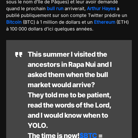
sous le nom d’Île de Pâques) et leur avoir demandé
quand le prochain
bull run
arriverait,
Arthur Hayes
a
publié publiquement sur son compte Twitter prédire un
Bitcoin
(BTC) à 1 million de dollars et un
Ethereum
(ETH)
à 100 000 dollars d’ici quelques années.
This summer I visited the
ancestors in Rapa Nui and I
asked them when the bull
market would arrive?
They told me to be patient,
read the words of the Lord,
and I would know when to
YOLO.
The time is now!
$BTC
=