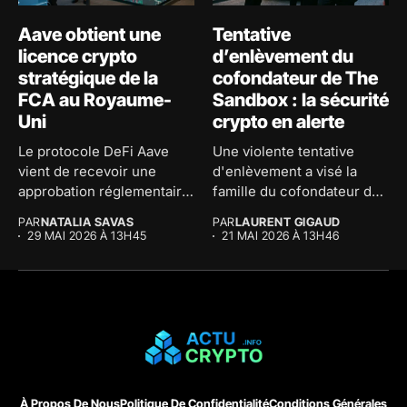
Aave obtient une
Tentative
licence crypto
d’enlèvement du
stratégique de la
cofondateur de The
FCA au Royaume-
Sandbox : la sécurité
Uni
crypto en alerte
Le protocole DeFi Aave
Une violente tentative
vient de recevoir une
d'enlèvement a visé la
approbation réglementaire
famille du cofondateur de
majeure au...
The...
PAR
NATALIA SAVAS
PAR
LAURENT GIGAUD
29 MAI 2026 À 13H45
21 MAI 2026 À 13H46
À Propos De Nous
Politique De Confidentialité
Conditions Générales